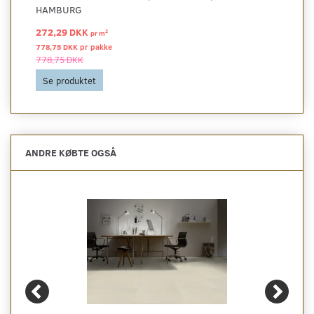
HAMBURG
272,29 DKK
2
pr
m
778,75 DKK pr
pakke
778,75 DKK
Se produktet
ANDRE KØBTE OGSÅ