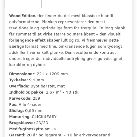
Wood Edition.
Her finder du det mest klassiske blandt
gulvformaterne. Planken repræsenterer den mest
traditionelle og oprindelige form for trægulv. En long plank
får rummet til at virke større og mere åbent – den visuelt
forlængende effekt skaber luft og ro. Vi fremhæver dette
særlige format med fine, omkransende fuger, som tydeligt
adskiller hver enkelt planke. Den resulterende kontrast
understreger det individuelle udtryk og giver gulvdesignet
karakter og dybde.
Dimensioner:
221 x 1209 mm.
Tykkelse:
9,1 mm.
Overflade:
Dybt børstet, mat
Indhold pr. pakke:
2,67 m² - 10 stk.
Farvekode:
259
Fas:
Alle 4-sider
Slidlag:
0,55 mm.
Montering:
CLICKitEASY
Brugsklasse:
23/33
Med fugtbeskyttelse:
Ja
Garanti:
20 år boliggaranti - 10 år erhvervsgaranti.