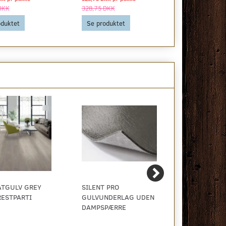
DKK
328,75 DKK
515,00 DKK
oduktet
Se produktet
Se produkt
ATGULV GREY
SILENT PRO
BONUS VINY
RESTPARTI
GULVUNDERLAG UDEN
LYS EG - K
DAMPSPÆRRE