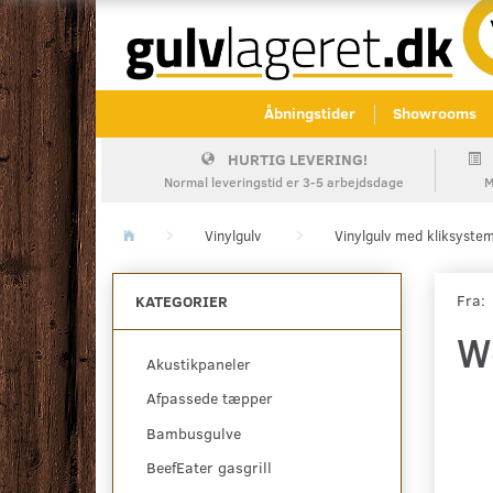
Åbningstider
Showrooms
HURTIG LEVERING!
Normal leveringstid er 3-5 arbejdsdage
M
Vinylgulv
Vinylgulv med kliksyste
Fra:
KATEGORIER
W
Akustikpaneler
Afpassede tæpper
Bambusgulve
BeefEater gasgrill