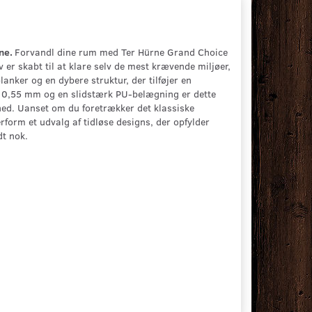
vne.
Forvandl dine rum med Ter Hürne Grand Choice
r skabt til at klare selv de mest krævende miljøer,
nker og en dybere struktur, der tilføjer en
å 0,55 mm og en slidstærk PU-belægning er dette
hed. Uanset om du foretrækker det klassiske
form et udvalg af tidløse designs, der opfylder
t nok.