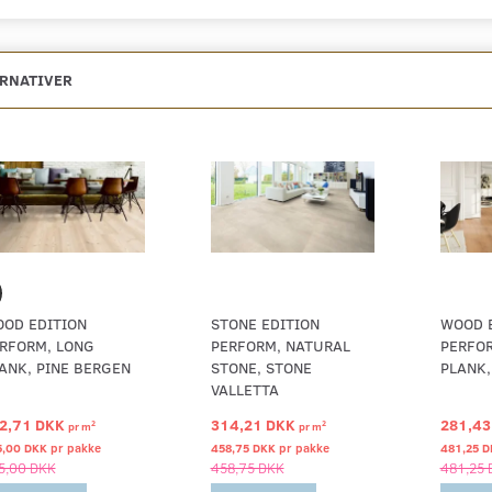
ERNATIVER
OD EDITION
STONE EDITION
WOOD 
RFORM, LONG
PERFORM, NATURAL
PERFO
ANK, PINE BERGEN
STONE, STONE
PLANK
VALLETTA
2,71 DKK
314,21 DKK
281,43
2
2
pr
m
pr
m
5,00 DKK pr
pakke
458,75 DKK pr
pakke
481,25 D
5,00 DKK
458,75 DKK
481,25 