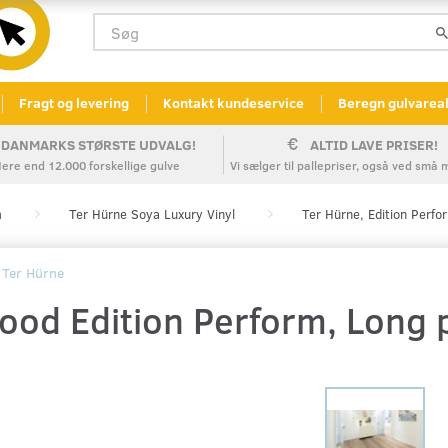
Fragt og levering
Kontakt kundeservice
Beregn gulvarea
DANMARKS STØRSTE UDVALG!
ALTID LAVE PRISER!
ere end 12.000 forskellige gulve
Vi sælger til pallepriser, også ved sm
m
Ter Hürne Soya Luxury Vinyl
Ter Hürne, Edition Perfo
Ter Hürne
ood Edition Perform, Long p