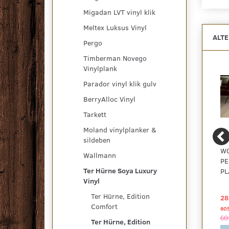
Migadan LVT vinyl klik
Meltex Luksus Vinyl
ALT
Pergo
Timberman Novego
Vinylplank
Parador vinyl klik gulv
BerryAlloc Vinyl
Tarkett
Moland vinylplanker &
sildeben
STONE EDITION
STONE EDITION
WO
Wallmann
PERFORM, NATURAL
PERFORM, NATURAL
PE
Ter Hürne Soya Luxury
STONE, STONE ROME
STONE, STONE TUNIS
PL
Vinyl
Ter Hürne, Edition
314,21 DKK
314,21 DKK
28
2
2
pr
m
pr
m
Comfort
458,75 DKK pr
pakke
458,75 DKK pr
pakke
60
458,75 DKK
458,75 DKK
60
Ter Hürne, Edition