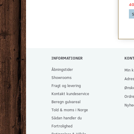
40,00 DKK
49,00 DKK
40
Se produktet
Se produktet
S
INFORMATIONER
KON
Åbningstider
Min k
Showrooms
Adre
Fragt og levering
Ønske
Kontakt kundeservice
Ordre
Beregn gulvareal
Nyhe
Told & moms i Norge
Sådan handler du
Fortrolighed
Betingelser & Vilkår