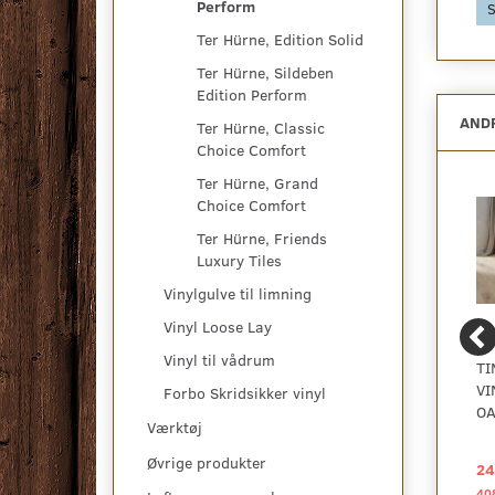
Perform
Se produktet
Se produktet
S
Ter Hürne, Edition Solid
Ter Hürne, Sildeben
Edition Perform
ANDR
Ter Hürne, Classic
Choice Comfort
Ter Hürne, Grand
Choice Comfort
Ter Hürne, Friends
Luxury Tiles
Vinylgulve til limning
Vinyl Loose Lay
Vinyl til vådrum
TARKETT TARKOCLEAN
LAMINATGULV
TI
- GRØN GULVVASK
VAREPRØVE
VI
Forbo Skridsikker vinyl
OA
Værktøj
Øvrige produkter
79,00 DKK
40,00 DKK
24
40