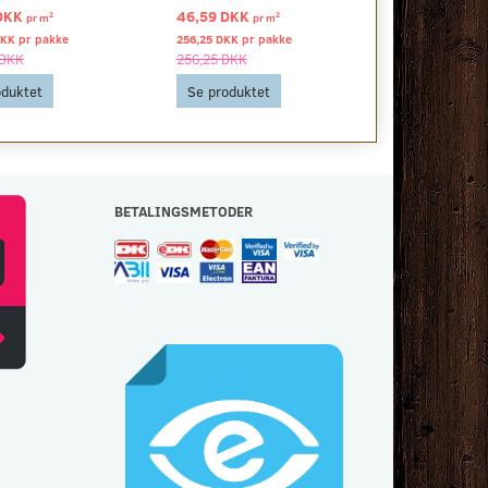
DKK
46,59 DKK
65,00 DKK
2
2
pr
m
pr
m
DKK pr
pakke
256,25 DKK pr
pakke
Se produkt
 DKK
256,25 DKK
oduktet
Se produktet
BETALINGSMETODER