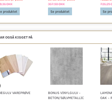
8,36 DKK
367,50 DKK
726,25 
e produktet
Se produktet
Se pr
AR OGSÅ KIGGET PÅ
ÆGULV VAREPRØVE
BONUS VINYLGULV -
LAMIN
BETON/SØLVMETALLIC
OAK - 