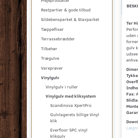
Plejeprodukter
BESK
Restpartier & gode tilbud
Sildebensparket & Stavparket
Ter H
Perfo
Tæppefliser
uden 
Terrassebrædder
forne
gulv 
Tilbehør
udseen
Trægulve
enhve
Vareprøver
Dimen
Tykke
Vinylgulv
Overf
Vinylgulv i ruller
Indho
Fas:
A
Vinylgulv med kliksystem
Slidla
Scandinova XpertPro
Monte
Garan
Gulvlagerets billige Vinyl
klik
Downl
Lægni
Everfloor SPC vinyl
klikgulv