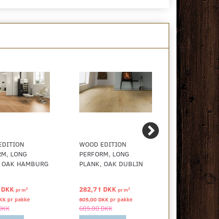
EDITION
WOOD EDITION
WOOD EDIT
RM, LONG
PERFORM, LONG
PERFORM, 
, OAK HAMBURG
PLANK, OAK DUBLIN
PLANK, OAK
ROTTERDA
 DKK
282,71 DKK
282,71 DK
2
2
pr
m
pr
m
KK pr
pakke
605,00 DKK pr
pakke
605,00 DKK p
DKK
605,00 DKK
605,00 DKK