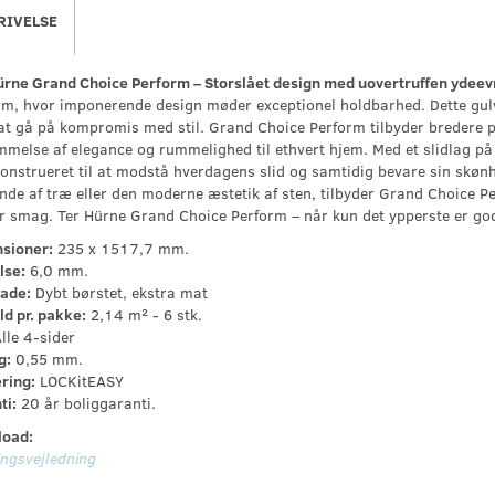
RIVELSE
ürne Grand Choice Perform – Storslået design med uovertruffen ydee
rm, hvor imponerende design møder exceptionel holdbarhed. Dette gulv e
at gå på kompromis med stil. Grand Choice Perform tilbyder bredere pla
mmelse af elegance og rummelighed til ethvert hjem. Med et slidlag p
konstrueret til at modstå hverdagens slid og samtidig bevare sin skøn
de af træ eller den moderne æstetik af sten, tilbyder Grand Choice Per
r smag. Ter Hürne Grand Choice Perform – når kun det ypperste er god
sioner:
235 x 1517,7 mm.
lse:
6,0 mm.
lade:
Dybt børstet, ekstra mat
ld pr. pakke:
2,14 m² - 6 stk.
lle 4-sider
g:
0,55 mm.
ring:
LOCKitEASY
ti:
20 år boliggaranti.
oad:
ngsvejledning