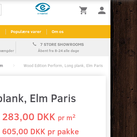
l
Populære varer
Om os
7 STORE SHOWROOMS
å mængder
Åbent fra 8-24 alle dage
rm
Wood Edition Perform, Long plank, Elm Paris
lank, Elm Paris
283,00 DKK
2
pr
m
605,00 DKK pr
pakke