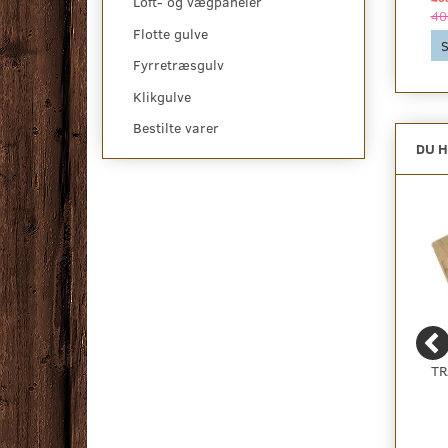
Loft- og vægpaneler
Se produktet
Se produktet
40
Flotte gulve
S
Fyrretræsgulv
Klikgulve
Bestilte varer
DU H
VINYLGULV VAREPRØVE
ZORBA+ - BILLIGT
TR
BOUCLE GULVTÆPPE -
RESTPARTI, FLERE
FARVER