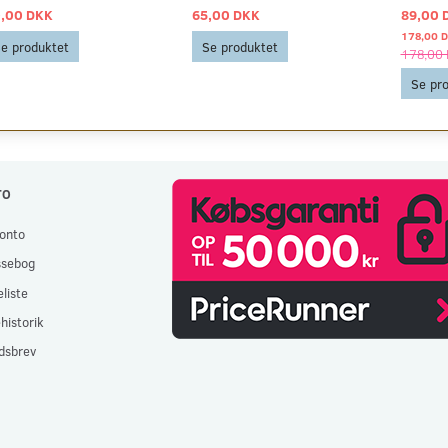
,00 DKK
65,00 DKK
89,00 
178,00 
e produktet
Se produktet
178,00
Se pr
TO
onto
ssebog
liste
historik
dsbrev