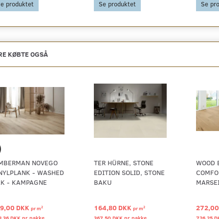
e produktet
Se produktet
Se pr
E KØBTE OGSÅ
MBERMAN NOVEGO
TER HÜRNE, STONE
WOOD 
NYLPLANK - WASHED
EDITION SOLID, STONE
COMFOR
K - KAMPAGNE
BAKU
MARSEI
9,00 DKK
164,80 DKK
272,0
2
2
pr
m
pr
m
8,36 DKK pr
pakke
367,50 DKK pr
pakke
726,25 D