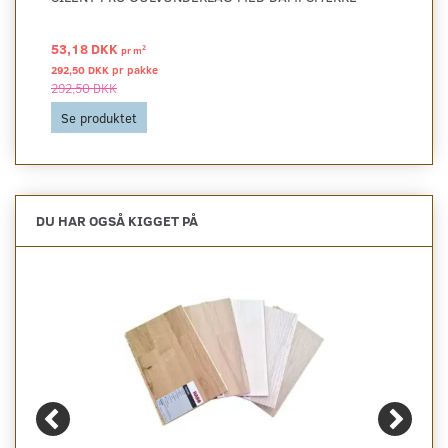
53,18 DKK
2
pr
m
292,50 DKK pr
pakke
292,50 DKK
Se produktet
DU HAR OGSÅ KIGGET PÅ