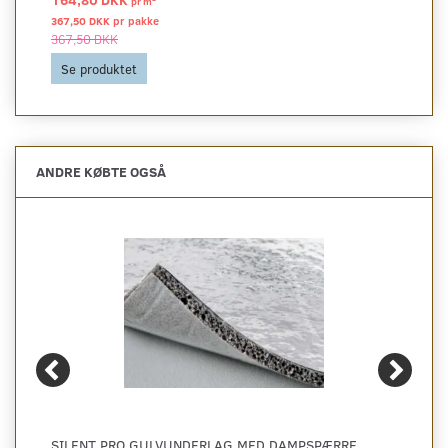
pr
m
367,50 DKK pr
pakke
367,50 DKK
Se produktet
ANDRE KØBTE OGSÅ
SILENT PRO GULVUNDERLAG MED DAMPSPÆRRE