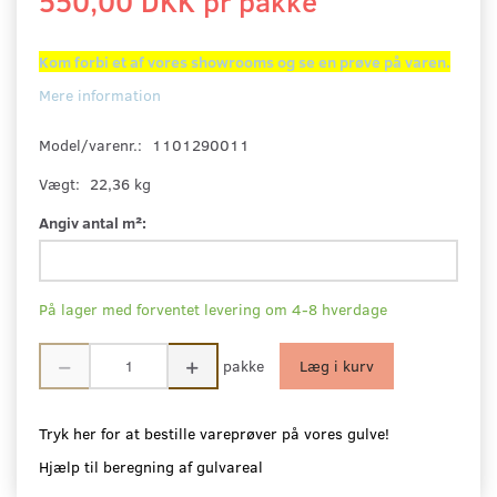
550,00 DKK pr
pakke
Kom forbi et af vores showrooms og se en prøve på varen.
Mere information
Model/varenr.:
1101290011
Vægt:
22,36 kg
Angiv antal m²:
På lager med forventet levering om 4-8 hverdage
pakke
Læg i kurv
Tryk her for at bestille vareprøver på vores gulve!
Hjælp til beregning af gulvareal