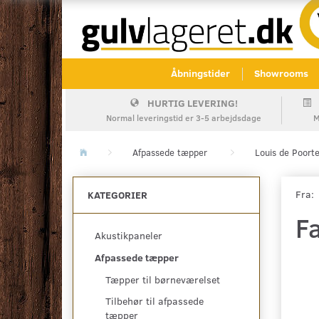
Åbningstider
Showrooms
HURTIG LEVERING!
Normal leveringstid er 3-5 arbejdsdage
M
Afpassede tæpper
Louis de Poort
Fra:
KATEGORIER
Fa
Akustikpaneler
Afpassede tæpper
Tæpper til børneværelset
Tilbehør til afpassede
tæpper