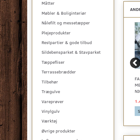
Måtter
ANDR
Møbler & Boliginteriør
Nålefilt og messetæpper
Plejeprodukter
Restpartier & gode tilbud
Sildebensparket & Stavparket
Tæppefliser
Terrassebrædder
VINTAGE - MULTI,
VINTAGE - MULTI,
FA
Tilbehør
BLACK & WHITE
BRUGES BLUE
ME
NI
Trægulve
1.419,00 DKK
1.419,00 DKK
1.
Vareprøver
Vinylgulv
Se produktet
Se produktet
S
Værktøj
Øvrige produkter