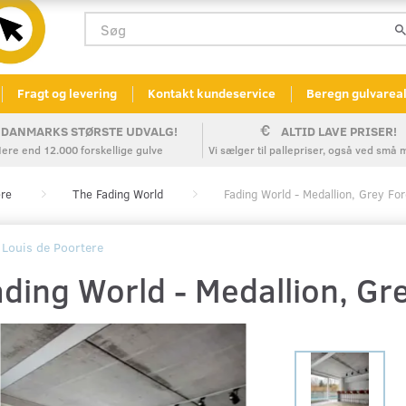
Fragt og levering
Kontakt kundeservice
Beregn gulvarea
DANMARKS STØRSTE UDVALG!
ALTID LAVE PRISER!
ere end 12.000 forskellige gulve
Vi sælger til pallepriser, også ved sm
ere
The Fading World
Fading World - Medallion, Grey For
Louis de Poortere
ding World - Medallion, Gr