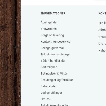
INFORMATIONER
KON
Åbningstider
Min k
Showrooms
Adre
Fragt og levering
Ønske
Kontakt kundeservice
Ordre
Beregn gulvareal
Nyhe
Told & moms i Norge
Sådan handler du
Fortrolighed
Betingelser & Vilkår
Returregler og formular
Rabatkoder
Ledige stillinger
Om os
Betalingsmuligheder