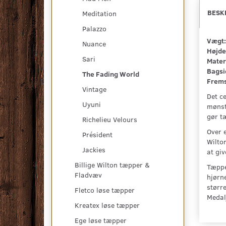
BESK
Meditation
Palazzo
Vægt:
Nuance
Højde
Sari
Mater
Bagsi
The Fading World
Frems
Vintage
Det c
Uyuni
mønste
gør t
Richelieu Velours
Over 
Président
Wilton
Jackies
at gi
Billige Wilton tæpper &
Tæppe
Fladvæv
hjørne
større
Fletco løse tæpper
Medalj
Kreatex løse tæpper
Ege løse tæpper