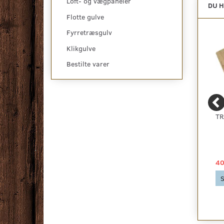
Loft- og vægpaneler
DU H
Flotte gulve
Fyrretræsgulv
Klikgulve
Bestilte varer
TÆPPETAPE 10 CM.
PARKETLIM 10 KG.
TR
129,00 DKK
499,00 DKK
40
Se produktet
Se produktet
S