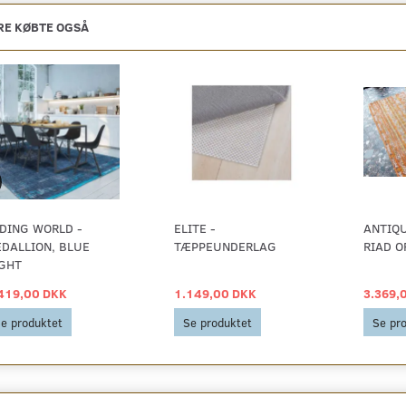
E KØBTE OGSÅ
DING WORLD -
ELITE -
ANTIQU
DALLION, BLUE
TÆPPEUNDERLAG
RIAD 
GHT
419,00 DKK
1.149,00 DKK
3.369,
e produktet
Se produktet
Se pr