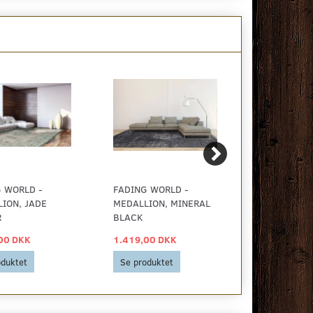
 WORLD -
FADING WORLD -
FADING WOR
ION, JADE
MEDALLION, MINERAL
MEDALLION,
R
BLACK
PEPPER
00 DKK
1.419,00 DKK
1.419,00 D
oduktet
Se produktet
Se produkt