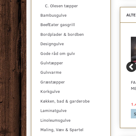
C. Olesen tæpper
ALT
Bambusgulve
BeefEater gasgrill
Bordplader & bordben
Designgulve
Gode råd om gulv
Gulvtæpper
Gulvvarme
Græstæpper
FADING WORLD -
FADING WORLD -
FA
BABYLON, SHERBET
MEDALLION, SPRING
ME
Korkgulve
MOSS
Køkken, bad & garderobe
1.419,00 DKK
1.419,00 DKK
1.
Laminatgulve
Se produktet
Se produktet
S
Linoleumsgulve
Maling, Væv & Spartel