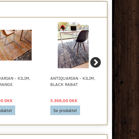
ARIAN - KILIM,
ANTIQUARIAN - KILIM,
FAKIR
ORANGE
BLACK RABAT
TÆPPEUND
00 DKK
3.369,00 DKK
249,00 DKK
oduktet
Se produktet
Se produkt