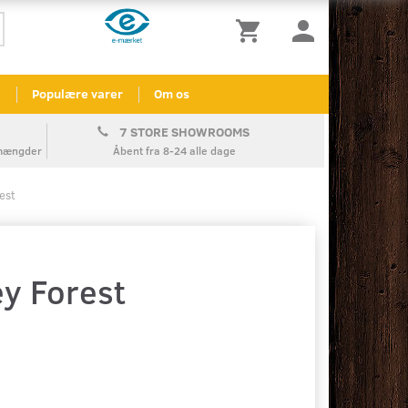
l
Populære varer
Om os
7 STORE SHOWROOMS
å mængder
Åbent fra 8-24 alle dage
est
ey Forest