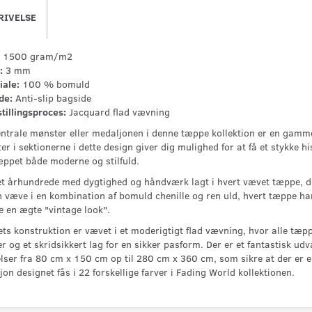
RIVELSE
1500 gram/m2
:
3 mm
iale:
100 % bomuld
de:
Anti-slip bagside
tillingsproces:
Jacquard flad vævning
entrale mønster eller medaljonen i denne tæppe kollektion er en gamme
r i sektionerne i dette design giver dig mulighed for at få et stykke hi
æppet både moderne og stilfuld.
et århundrede med dygtighed og håndværk lagt i hvert vævet tæppe, d
 væve i en kombination af bomuld chenille og ren uld, hvert tæppe har 
ve en ægte "vintage look".
ts konstruktion er vævet i et moderigtigt flad vævning, hvor alle tæ
r og et skridsikkert lag for en sikker pasform. Der er et fantastisk udv
lser fra 80 cm x 150 cm op til 280 cm x 360 cm, som sikre at der er en
on designet fås i 22 forskellige farver i Fading World kollektionen.