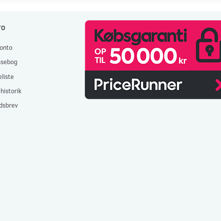
TO
onto
ssebog
liste
historik
dsbrev