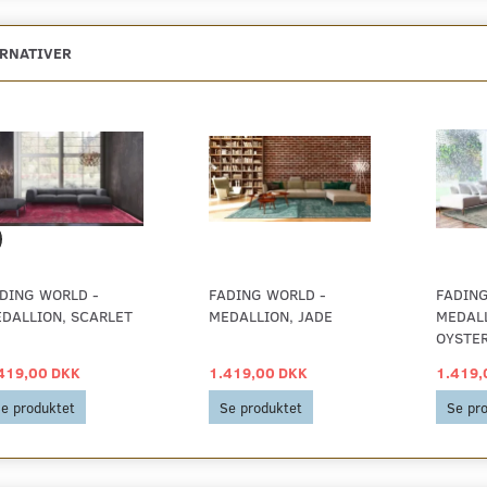
ERNATIVER
DING WORLD -
FADING WORLD -
FADING
DALLION, SCARLET
MEDALLION, JADE
MEDALL
OYSTE
419,00 DKK
1.419,00 DKK
1.419,
e produktet
Se produktet
Se pr