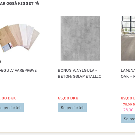
AR OGSÅ KIGGET PÅ
ÆGULV VAREPRØVE
BONUS VINYLGULV -
LAMIN
BETON/SØLVMETALLIC
OAK - 
,00 DKK
65,00 DKK
89,00 
178,00 
e produktet
Se produktet
178,00
Se pr