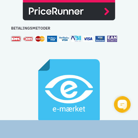
BETALINGSMETODER
Gulvlageret Aps - CVR: 32477267 - e-mail:
info@gulvlageret.dk
besvares indenfor 48 timer - Tlf.: 44 92 60 60