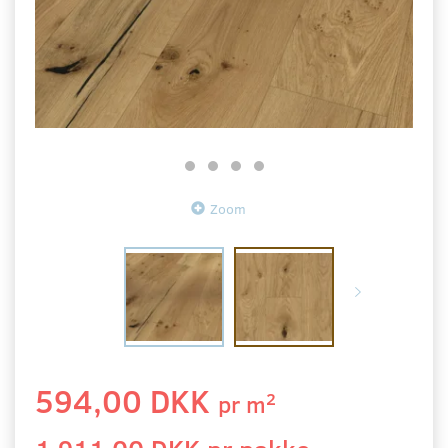
Zoom
594,00 DKK
2
pr
m