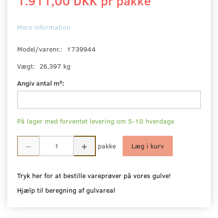
1.911,00 DKK pr
pakke
Mere information
Model/varenr.:
1739944
Vægt:
26,397 kg
Angiv antal m²:
På lager med forventet levering om 5-10 hverdage
pakke
Læg i kurv
Tryk her for at bestille vareprøver på vores gulve!
Hjælp til beregning af gulvareal