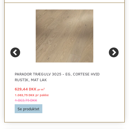
PARADOR TRÆGULV 3025 - EG, CORTESE HVID
RUSTIK, MAT LAK
629,44 DKK
2
pr
m
1.063,75 DKK pr
pakke
1.063,75 DKK
Se produktet