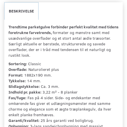
BESKRIVELSE
Trendtime parketgulve forbinder perfekt kvalitet med tidens
foretrukne farvetrends,
formater og mønstre samt med
usædvanlige overflader og et stort antal ædle træsorter.
Særligt aktuelle er børstede, strukturerede og savede
overflader, der er i tråd med tendensen til et naturligt og
rustikt look.
Sortering:
Classic
Overflade:
Naturolieret plus
Format:
1882x190 mm.
Tykkelse:
14 mm.
Slidlagstykkelse:
Ca. 3 mm.
Indhold pr. pakke:
3,22 m² - 8 planker
Fas/fuge:
Fas på 4 sider. Side- og endekanter med
omkørende fas giver et udlægningsmønster med samme
charme og elegance som et ægte træplankegulv, da hver
enkelt planke fremhæves.
Garanti/kvalitet:
25 års garanti ved boligbrug.
Opbygning:
3-lags sandwichopbygning med massivt