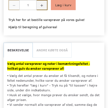
Læg i kurv
Tryk her for at bestille vareprøver på vores gulve!
Hjælp til beregning af gulvareal
BESKRIVELSE
ANDRE KØBTE OGSÅ
Vælg antal vareprøver og noter i bemærkningsfeltet -
hvilket gulv du ønsker vareprøver af!
• Vælg det antal prøver du ønsker at få tilsendt, og notere i
feltet nedenunder, hvilke varer du ønsker vareprøver af.
• Tryk herefter "læg i kurv" - Tryk nu på "til kassen" i højre
side, under din indkøbskurv.
• Husk at vælge, hvor mange prøver du ønsker sendt, da det
afgør prisen.
• Vi sender normalt alle vareprøver af sted, samme dag de