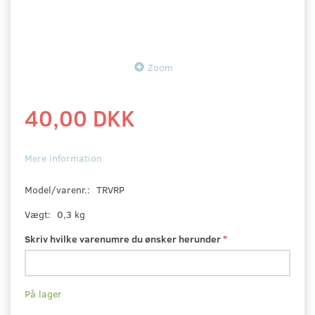
Zoom
40,00 DKK
Mere information
Model/varenr.:
TRVRP
Vægt:
0,3 kg
Skriv hvilke varenumre du ønsker herunder
På lager