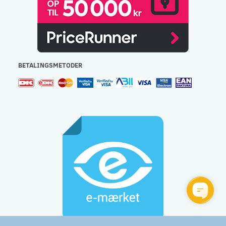
BETALINGSMETODER
Gulvlageret Aps - CVR: 32477267 - e-mail:
info@gulvlageret.dk