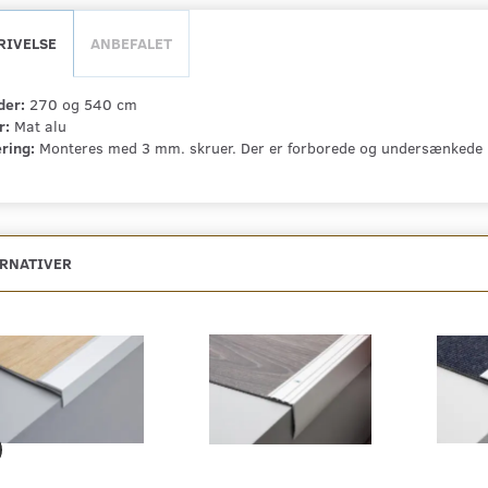
RIVELSE
ANBEFALET
er:
270 og 540 cm
r:
Mat alu
ring:
Monteres med 3 mm. skruer. Der er forborede og undersænkede h
ERNATIVER