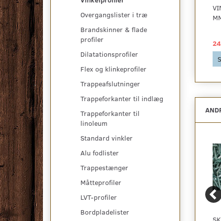
VINKELPROFIL,
VINKELPROFIL,
VI
Overgangslister i træ
20X20X2 MM.
24,5X20 MM.
MM
U/HULLER
SELVKLÆBENDE
Brandskinner & flade
profiler
1.142,50 DKK
403,75 DKK
24
Dilatationsprofiler
Se produktet
Se produktet
S
Flex og klinkeprofiler
Trappeafslutninger
Trappeforkanter til indlæg
ANDR
Trappeforkanter til
linoleum
Standard vinkler
Alu fodlister
Trappestænger
Måtteprofiler
LVT-profiler
Bordpladelister
VINKELPROFIL, 42X25
OVERGANGSPROFIL, 30
SK