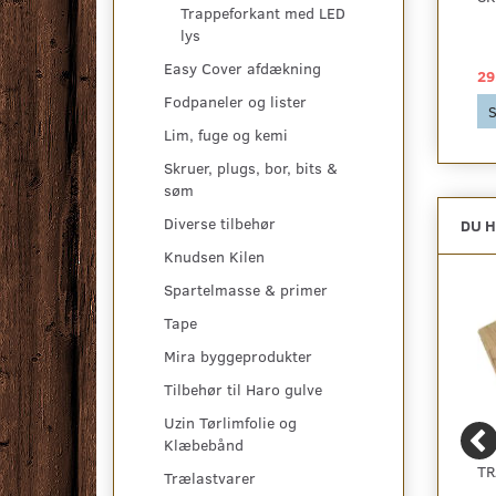
Trappeforkant med LED
MM. MIDTHULLET
MM. BUET SORT
lys
Easy Cover afdækning
335,00 DKK
392,50 DKK
29
Fodpaneler og lister
Se produktet
Se produktet
S
Lim, fuge og kemi
Skruer, plugs, bor, bits &
søm
Diverse tilbehør
DU H
Knudsen Kilen
Spartelmasse & primer
Tape
Mira byggeprodukter
Tilbehør til Haro gulve
Uzin Tørlimfolie og
Klæbebånd
OSMO TOP-OIL
LAMINATGULV
TR
Trælastvarer
HÅRDVOKSOLIE TIL
VAREPRØVE