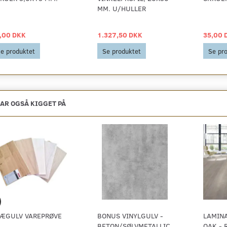
MM. U/HULLER
,00 DKK
1.327,50 DKK
35,00 
e produktet
Se produktet
Se pr
AR OGSÅ KIGGET PÅ
ÆGULV VAREPRØVE
BONUS VINYLGULV -
LAMIN
BETON/SØLVMETALLIC
OAK - 