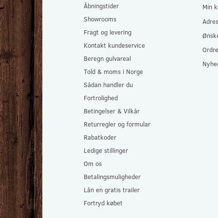
Åbningstider
Min k
Showrooms
Adre
Fragt og levering
Ønske
Kontakt kundeservice
Ordre
Beregn gulvareal
Nyhe
Told & moms i Norge
Sådan handler du
Fortrolighed
Betingelser & Vilkår
Returregler og formular
Rabatkoder
Ledige stillinger
Om os
Betalingsmuligheder
Lån en gratis trailer
Fortryd købet