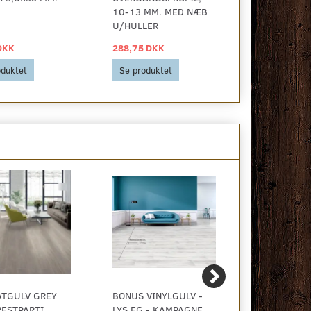
10-13 MM. MED NÆB
U/HULLER
DKK
288,75 DKK
29,00 DKK
oduktet
Se produktet
Se produkt
ATGULV GREY
BONUS VINYLGULV -
BØJLESTAN
RESTPARTI
LYS EG - KAMPAGNE