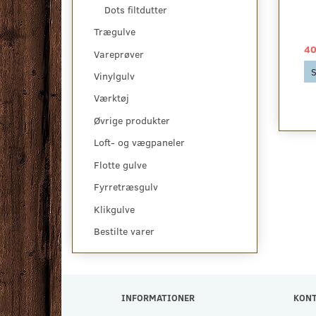
Dots filtdutter
BORDPLADER OG
MØBLER
Trægulve
299,00 DKK
40,00 DKK
40
Vareprøver
Se produktet
Se produktet
S
Vinylgulv
Værktøj
Øvrige produkter
Loft- og vægpaneler
Flotte gulve
Fyrretræsgulv
Klikgulve
Bestilte varer
INFORMATIONER
KON