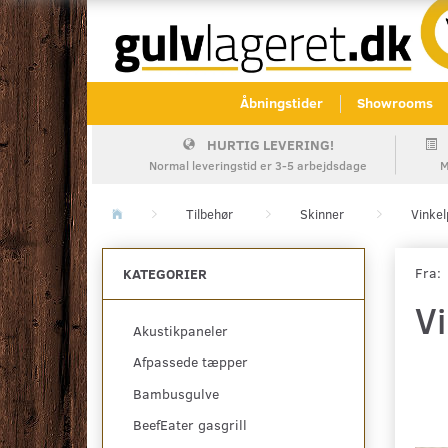
Åbningstider
Showrooms
HURTIG LEVERING!
Normal leveringstid er 3-5 arbejdsdage
M
Tilbehør
Skinner
Vinkel
Fra:
KATEGORIER
Vi
Akustikpaneler
Afpassede tæpper
Bambusgulve
BeefEater gasgrill