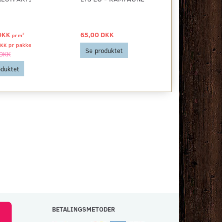
DKK
65,00 DKK
46,00 DKK
2
pr
m
DKK pr
pakke
Se produktet
Se produkt
 DKK
oduktet
BETALINGSMETODER