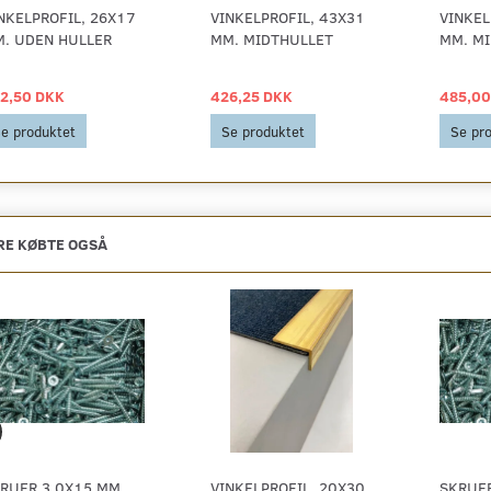
NKELPROFIL, 26X17
VINKELPROFIL, 43X31
VINKEL
. UDEN HULLER
MM. MIDTHULLET
MM. M
2,50 DKK
426,25 DKK
485,00
e produktet
Se produktet
Se pr
E KØBTE OGSÅ
RUER 3,0X15 MM.
VINKELPROFIL, 20X30
SKRUER