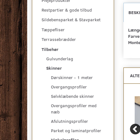
Plejeprodukter
Restpartier & gode tilbud
BESK
Sildebensparket & Stavparket
Tæppefliser
Længd
Farve
Terrassebrædder
Monte
Tilbehør
Gulvunderlag
Skinner
ALT
Dørskinner - 1 meter
Overgangsprofiler
Selvklæbende skinner
Overgangsprofiler med
næb
Afslutningsprofiler
Parket og laminatprofiler
Vinkelprofiler