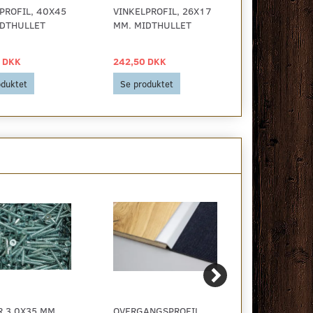
PROFIL, 40X45
VINKELPROFIL, 26X17
VINKELPROF
IDTHULLET
MM. MIDTHULLET
MM. U/HUL
 DKK
242,50 DKK
265,00 DKK
oduktet
Se produktet
Se produkt
 3,0X35 MM.
OVERGANGSPROFIL,
SKRUER 3,0