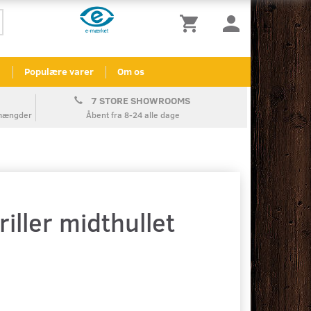
l
Populære varer
Om os
7 STORE SHOWROOMS
å mængder
Åbent fra 8-24 alle dage
iller midthullet