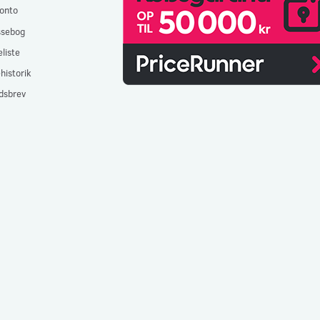
onto
ssebog
liste
historik
dsbrev