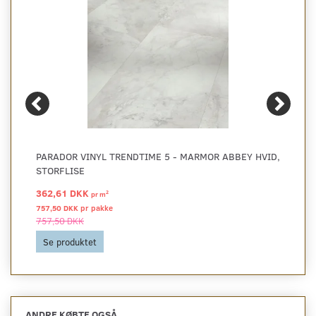
PARADOR VINYL TRENDTIME 5 - MARMOR ABBEY HVID,
STORFLISE
362,61 DKK
2
pr
m
757,50 DKK pr
pakke
757,50 DKK
Se produktet
ANDRE KØBTE OGSÅ