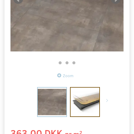
Zoom
363,00 DKK
2
pr
m