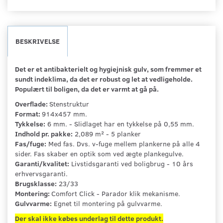
BESKRIVELSE
Det er et antibakterielt og hygiejnisk gulv, som fremmer et
sundt indeklima, da det er robust og let at vedligeholde.
Populært til boligen, da det er varmt at gå på.
Overflade:
Stenstruktur
Format:
914x457 mm.
Tykkelse:
6 mm. - Slidlaget har en tykkelse på 0,55 mm.
Indhold pr. pakke:
2,089 m² - 5 planker
Fas/fuge:
Med fas. Dvs. v-fuge mellem plankerne på alle 4
sider. Fas skaber en optik som ved ægte plankegulve.
Garanti/kvalitet:
Livstidsgaranti ved boligbrug - 10 års
erhvervsgaranti.
Brugsklasse:
23/33
Montering:
Comfort Click - Parador klik mekanisme.
Gulvvarme:
Egnet til montering på gulvvarme.
Der skal ikke købes underlag til dette produkt.