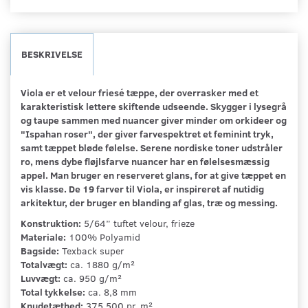
BESKRIVELSE
Viola er et velour friesé tæppe, der overrasker med et
karakteristisk lettere skiftende udseende. Skygger i lysegrå
og taupe sammen med nuancer giver minder om orkideer og
"Ispahan roser", der giver farvespektret et feminint tryk,
samt tæppet bløde følelse.
Serene nordiske toner udstråler
ro, mens dybe fløjlsfarve nuancer har en følelsesmæssig
appel. Man bruger en reserveret glans, for at give tæppet en
vis klasse. De 19 farver til Viola, er inspireret af nutidig
arkitektur, der bruger en blanding af glas, træ og messing.
Konstruktion:
5/64” tuftet velour, frieze
Materiale:
100% Polyamid
Bagside:
Texback super
Totalvægt:
ca. 1880 g/m²
Luvvægt:
ca. 950 g/m²
Total tykkelse:
ca. 8,8 mm
Knudetæthed:
375.500 pr. m²