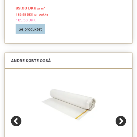
89,00 DKK
2
pr
m
189,58 DKK pr
pakke
189,58 DKK
Se produktet
ANDRE KØBTE OGSÅ