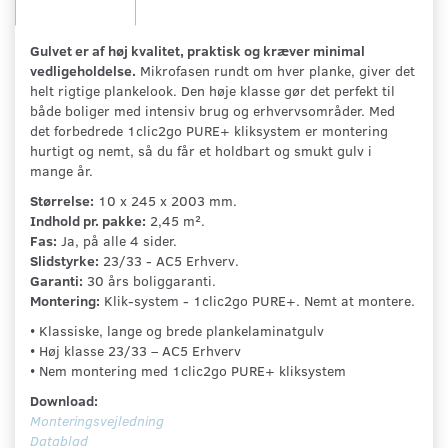
Gulvet er af høj kvalitet, praktisk og kræver minimal
vedligeholdelse.
Mikrofasen rundt om hver planke, giver det
helt rigtige plankelook. Den høje klasse gør det perfekt til
både boliger med intensiv brug og erhvervsområder. Med
det forbedrede 1clic2go PURE+ kliksystem er montering
hurtigt og nemt, så du får et holdbart og smukt gulv i
mange år.
Størrelse:
10 x 245 x 2003 mm.
Indhold pr. pakke:
2,45 m².
Fas:
Ja, på alle 4 sider.
Slidstyrke:
23/33 - AC5 Erhverv.
Garanti:
30 års boliggaranti.
Montering:
Klik-system - 1clic2go PURE+. Nemt at montere.
• Klassiske, lange og brede plankelaminatgulv
• Høj klasse 23/33 – AC5 Erhverv
• Nem montering med 1clic2go PURE+ kliksystem
Download:
Monteringsvejledning
Datablad