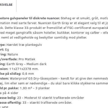
RIVELSE
astore gulvpaneler til diskrete nuancer.
Stehag er et smukt, gråt, matl
ation med sarte farver. Nuancen Earth Grey er et elegant valg til et j
k. Dette klasse 33-produkt er fremstillet af FSC-certificeret europæisk
d meget gangtrafik såsom hoteller, butikker, kontorer og caféer – elle
t nemt at vedligeholde og beskytter samtidig mod pletter.
ype:
Hærdet træ plankegulv
rt:
Eg
ring:
Nature
h/overflade:
Pro Matlak
ing:
Earth Grey - Medium dark
sion:
11x271x2378 mm.
se på slidlag:
0,6 mm
ystem:
Waterproof G5 Dry-låsesystem - kendt for at give den nemmeste, 
øj, lim eller søm er nødvendige - du skal bare klikke stykkerne samme
ld pr. pakke:
1,93 m² - 3 planker
a på 4 sider
asse bolig:
23 - Moderat til stærkt trafikerede områder
asse offentlig:
33 - stærkt trafikerede områder.
:
HDF