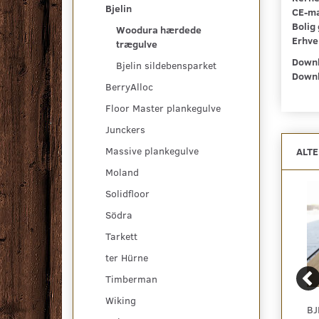
Bjelin
CE-mæ
Bolig 
Woodura hærdede
Erhve
trægulve
Downl
Bjelin sildebensparket
Downl
BerryAlloc
Floor Master plankegulve
Junckers
Massive plankegulve
ALT
Moland
Solidfloor
Södra
Tarkett
ter Hürne
Timberman
Wiking
BJELIN HÆRDET EG,
BJELIN HÆRDET EG,
BJ