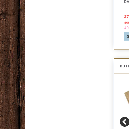
MED DAMPSPÆRRE
GULVUNDERLAG 4 MM.
DA
56,00 DKK
24,00 DKK
27
2
2
pr
m
pr
m
308,00 DKK pr
pakke
246,00 DKK pr
pakke
40
308,00 DKK
246,00 DKK
40
Se produktet
Se produktet
S
DU H