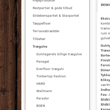
Plejeprodukter
BESK
Restpartier & gode tilbud
Sildebensparket & Stavparket
Ekstr
kombin
Tæppefliser
træloo
Terrassebrædder
rum me
gulve
Tilbehør
Gulvt
Trægulve
Træso
Gulvlagerets billige trægulve
Sorte
Finis
Panaget
Farvn
Everfloor trægulv
Dimen
Tykkel
Timbertop Fashion
Kliks
HARO
værkt
Indho
Wallmann
Fas:
J
Parador
Slidkl
Slidkl
BOEN
Kerne