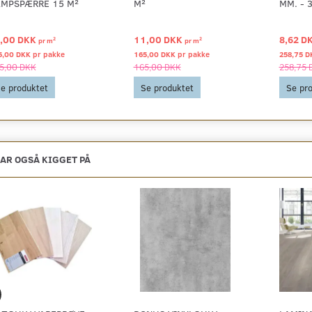
MPSPÆRRE 15 M²
M²
MM. - 
,00 DKK
11,00 DKK
8,62 D
2
2
pr
m
pr
m
5,00 DKK pr
pakke
165,00 DKK pr
pakke
258,75 D
5,00 DKK
165,00 DKK
258,75 
e produktet
Se produktet
Se pr
AR OGSÅ KIGGET PÅ