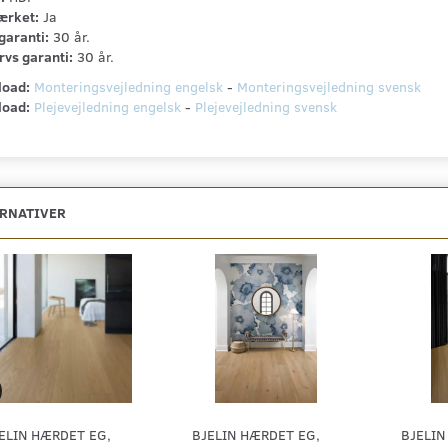
rket:
Ja
garanti:
30 år.
rvs garanti:
30 år.
oad:
Monteringsvejledning engelsk
-
Monteringsvejledning svensk
oad:
Plejevejledning engelsk
-
Plejevejledning svensk
ERNATIVER
ELIN HÆRDET EG,
BJELIN HÆRDET EG,
BJELIN