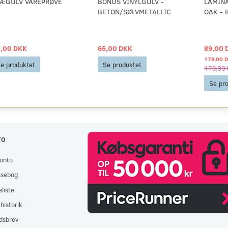
ÆGULV VAREPRØVE
BONUS VINYLGULV -
LAMIN
BETON/SØLVMETALLIC
OAK - 
,00 DKK
65,00 DKK
89,00 
178,00 
e produktet
Se produktet
178,00
Se pr
TO
onto
ssebog
liste
historik
dsbrev