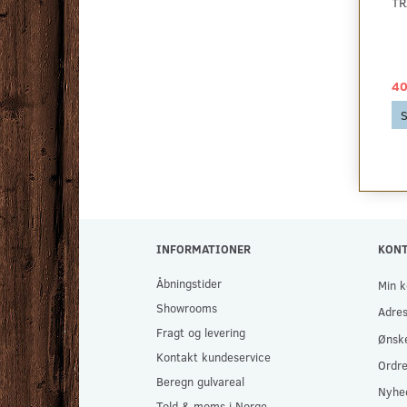
ZORBA+ - BILLIGT
OSMO TOP-OIL
TR
BOUCLE GULVTÆPPE -
HÅRDVOKSOLIE TIL
RESTPARTI, FLERE
BORDPLADER OG
FARVER
MØBLER
49,00 DKK
299,00 DKK
40
Se produktet
Se produktet
S
INFORMATIONER
KON
Åbningstider
Min k
Showrooms
Adre
Fragt og levering
Ønske
Kontakt kundeservice
Ordre
Beregn gulvareal
Nyhe
Told & moms i Norge