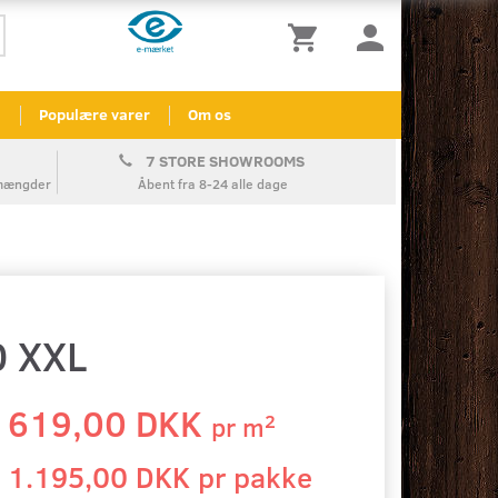
l
Populære varer
Om os
7 STORE SHOWROOMS
å mængder
Åbent fra 8-24 alle dage
0 XXL
619,00 DKK
2
pr
m
1.195,00 DKK pr
pakke