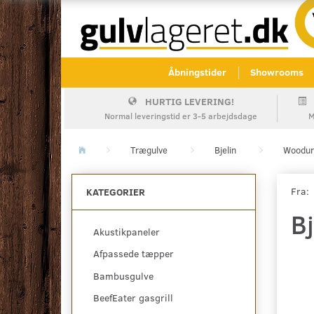
Åbningstider
Showrooms
HURTIG LEVERING!
Normal leveringstid er 3-5 arbejdsdage
M
Trægulve
Bjelin
Woodur
Fra:
KATEGORIER
B
Akustikpaneler
Afpassede tæpper
Bambusgulve
BeefEater gasgrill