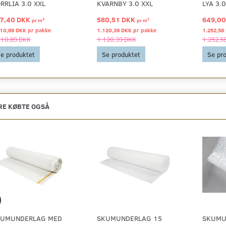
RRLIA 3.0 XXL
KVARNBY 3.0 XXL
LYA 3.0
7,40 DKK
580,51 DKK
649,0
2
2
pr
m
pr
m
10,89 DKK pr
pakke
1.120,39 DKK pr
pakke
1.252,58
210,89 DKK
1.120,39 DKK
1.252,5
e produktet
Se produktet
Se pr
E KØBTE OGSÅ
UMUNDERLAG MED
SKUMUNDERLAG 15
SKUMU