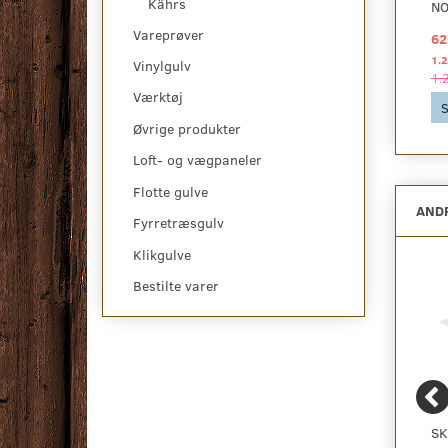
Kährs
VEJBY 3.0 XL
DALBY 3.0 L
NO
Vareprøver
589,00 DKK
449,00 DKK
62
2
2
pr
m
pr
m
1.066,09 DKK pr
pakke
1.131,48 DKK pr
pakke
1.2
Vinylgulv
1.066,09 DKK
1.131,48 DKK
1.
Værktøj
Se produktet
Se produktet
S
Øvrige produkter
Loft- og vægpaneler
Flotte gulve
ANDR
Fyrretræsgulv
Klikgulve
Bestilte varer
NO NOISE EXTREME
NO NOISE WOOD
SK