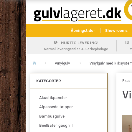
Åbningstider
Showrooms
HURTIG LEVERING!
Normal leveringstid er 3-5 arbejdsdage
M
Vinylgulv
Vinylgulv med kliksyste
Fra:
KATEGORIER
Vi
Akustikpaneler
Afpassede tæpper
Bambusgulve
BeefEater gasgrill