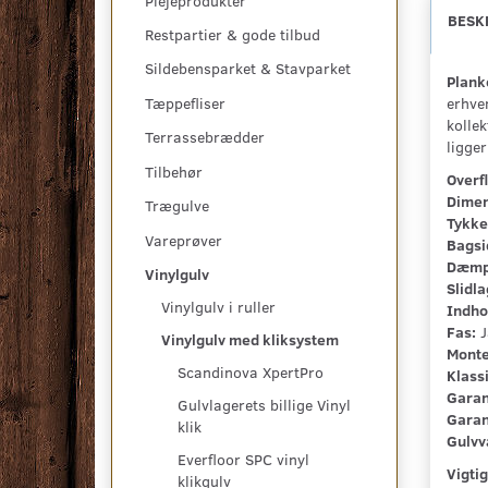
Plejeprodukter
BESK
Restpartier & gode tilbud
Sildebensparket & Stavparket
Planke
erhve
Tæppefliser
kolle
Terrassebrædder
ligger
Tilbehør
Overf
Dimen
Trægulve
Tykke
Vareprøver
Bagsi
Dæmp
Vinylgulv
Slidla
Vinylgulv i ruller
Indho
Fas:
J
Vinylgulv med kliksystem
Monte
Scandinova XpertPro
Klassi
Garant
Gulvlagerets billige Vinyl
Garan
klik
Gulvv
Everfloor SPC vinyl
Vigtig
klikgulv