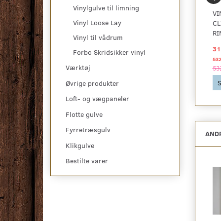
Vinylgulve til limning
VINYLGULV PLANK,
VINYLGULV PLANK,
VI
Vinyl Loose Lay
ZENN CLICK COMFORT
ZENN CLICK COMFORT
CL
55, FARO
55, OSLO
RI
Vinyl til vådrum
319,00 DKK
319,00 DKK
31
2
2
pr
m
pr
m
Forbo Skridsikker vinyl
551,88 DKK pr
pakke
551,88 DKK pr
pakke
53
Værktøj
551,88 DKK
551,88 DKK
53
Se produktet
Se produktet
S
Øvrige produkter
Loft- og vægpaneler
Flotte gulve
Fyrretræsgulv
ANDR
Klikgulve
Bestilte varer
-53%