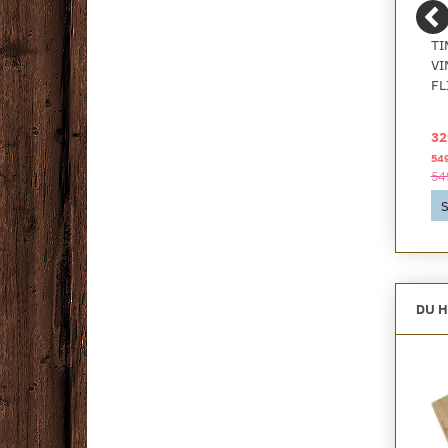
LAMINATGULV, PLANK
TRÆGULV - EG PLANK,
TI
EG BREDA GRÅ -
PATRICIER, BØRSTET
VI
RESTPARTI
NATUR MATLAK -
FL
KAMPAGNE
79,00 DKK
379,00 DKK
32
2
2
pr
m
pr
m
156,43 DKK pr
pakke
1.049,83 DKK pr
pakke
54
335,00 DKK
1.049,83 DKK
54
Se produktet
Se produktet
S
DU H