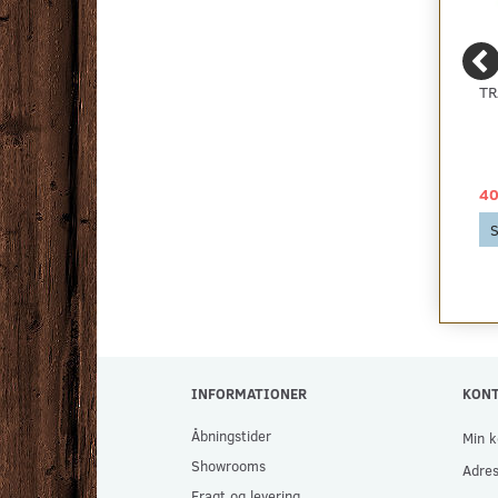
ZORBA+ - BILLIGT
SILENT PRO
TR
BOUCLE GULVTÆPPE -
GULVUNDERLAG UDEN
RESTPARTI, FLERE
DAMPSPÆRRE
FARVER
49,00 DKK
46,59 DKK
40
2
pr
m
256,25 DKK pr
pakke
Se produktet
S
256,25 DKK
Se produktet
INFORMATIONER
KON
Åbningstider
Min k
Showrooms
Adre
Fragt og levering