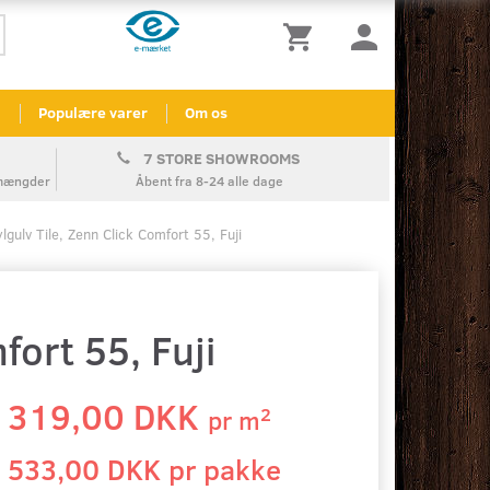
l
Populære varer
Om os
7 STORE SHOWROOMS
å mængder
Åbent fra 8-24 alle dage
ylgulv Tile, Zenn Click Comfort 55, Fuji
fort 55, Fuji
319,00 DKK
2
pr
m
533,00 DKK pr
pakke