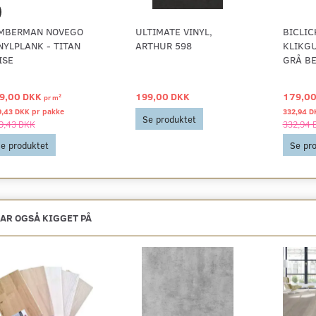
MBERMAN NOVEGO
ULTIMATE VINYL,
BICLIC
NYLPLANK - TITAN
ARTHUR 598
KLIKGU
ISE
GRÅ BE
9,00 DKK
199,00 DKK
179,0
2
pr
m
9,43 DKK pr
pakke
332,94 D
Se produktet
9,43 DKK
332,94 
e produktet
Se pr
AR OGSÅ KIGGET PÅ