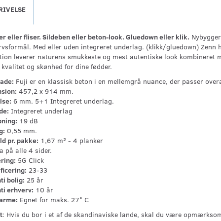
RIVELSE
r eller fliser. Sildeben eller beton-look. Gluedown eller klik.
Nybyggeri 
rvsformål. Med eller uden integreret underlag. (klikk/gluedown) Zenn 
ktion leverer naturens smukkeste og mest autentiske look kombineret me
 kvalitet og skønhed for dine fødder.
lade:
Fuji er en klassisk beton i en mellemgrå nuance, der passer overa
sion:
457,2 x 914 mm.
lse:
6 mm. 5+1 Integreret underlag.
de:
Integreret underlag
ning:
19 dB
g:
0,55 mm.
ld pr. pakke:
1,67 m² - 4 planker
a på alle 4 sider.
ring:
5G Click
ficering:
23-33
i bolig:
25 år
ti erhverv:
10 år
arme:
Egnet for maks. 27° C
t
: Hvis du bor i et af de skandinaviske lande, skal du være opmærksom 