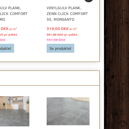
ULV PLANK,
VINYLGULV PLANK,
VINYLGULV 
CLICK COMFORT
ZENN CLICK COMFORT
ZENN CLIC
ÏRO
55, MONSANTO
55, PORTO
0 DKK
319,00 DKK
319,00 DK
2
2
pr
m
pr
m
KK pr
pakke
551,88 DKK pr
pakke
551,88 DKK pr
DKK
551,88 DKK
551,88 DKK
oduktet
Se produktet
Se produkt