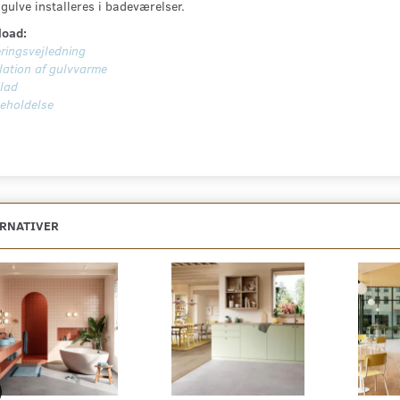
gulve installeres i badeværelser.
oad:
ringsvejledning
lation af gulvvarme
lad
geholdelse
ERNATIVER