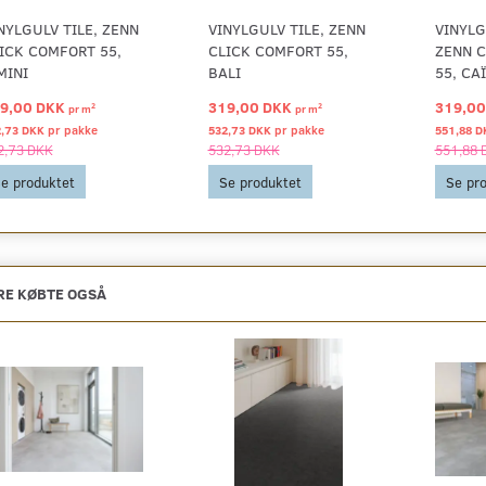
NYLGULV TILE, ZENN
VINYLGULV TILE, ZENN
VINYLG
ICK COMFORT 55,
CLICK COMFORT 55,
ZENN 
MINI
BALI
55, CA
9,00 DKK
319,00 DKK
319,0
2
2
pr
m
pr
m
2,73 DKK pr
pakke
532,73 DKK pr
pakke
551,88 D
2,73 DKK
532,73 DKK
551,88 
e produktet
Se produktet
Se pr
E KØBTE OGSÅ