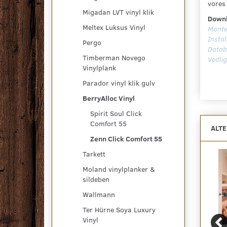
vores 
Migadan LVT vinyl klik
Downl
Meltex Luksus Vinyl
Monte
Instal
Pergo
Datab
Timberman Novego
Vedli
Vinylplank
Parador vinyl klik gulv
BerryAlloc Vinyl
Spirit Soul Click
Comfort 55
ALT
Zenn Click Comfort 55
Tarkett
Moland vinylplanker &
sildeben
Wallmann
Ter Hürne Soya Luxury
Vinyl