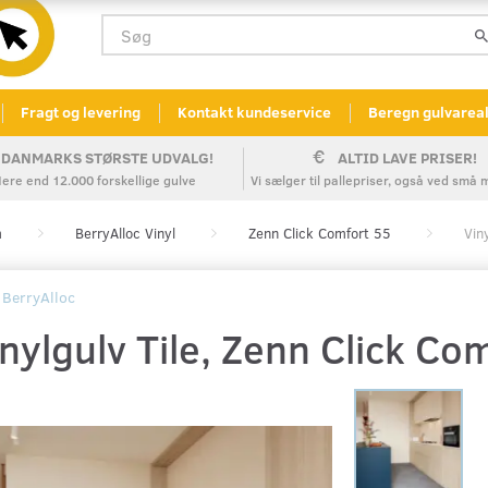
Fragt og levering
Kontakt kundeservice
Beregn gulvarea
DANMARKS STØRSTE UDVALG!
ALTID LAVE PRISER!
ere end 12.000 forskellige gulve
Vi sælger til pallepriser, også ved sm
m
BerryAlloc Vinyl
Zenn Click Comfort 55
Vin
BerryAlloc
nylgulv Tile, Zenn Click Com