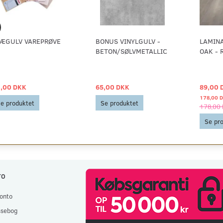
ÆGULV VAREPRØVE
BONUS VINYLGULV -
LAMIN
BETON/SØLVMETALLIC
OAK - 
,00 DKK
65,00 DKK
89,00 
178,00 
e produktet
Se produktet
178,00
Se pr
TO
onto
ssebog