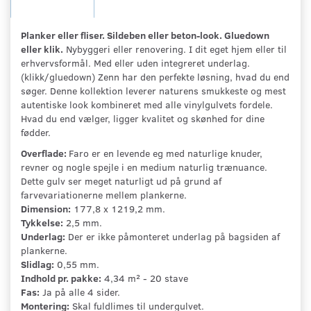
Planker eller fliser. Sildeben eller beton-look. Gluedown
eller klik.
Nybyggeri eller renovering. I dit eget hjem eller til
erhvervsformål. Med eller uden integreret underlag.
(klikk/gluedown) Zenn har den perfekte løsning, hvad du end
søger. Denne kollektion leverer naturens smukkeste og mest
autentiske look kombineret med alle vinylgulvets fordele.
Hvad du end vælger, ligger kvalitet og skønhed for dine
fødder.
Overflade:
Faro er en levende eg med naturlige knuder,
revner og nogle spejle i en medium naturlig trænuance.
Dette gulv ser meget naturligt ud på grund af
farvevariationerne mellem plankerne.
Dimension:
177,8 x 1219,2 mm.
Tykkelse:
2,5 mm.
Underlag:
Der er ikke påmonteret underlag på bagsiden af
plankerne.
Slidlag:
0,55 mm.
Indhold pr. pakke:
4,34 m² - 20 stave
Fas:
Ja på alle 4 sider.
Montering:
Skal fuldlimes til undergulvet.