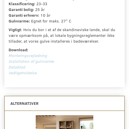
Klassificering:
23-33
Garanti bolig:
25 år
Garanti erhverv:
10 år
Gulvvarme:
Egnet for maks. 27° C
Vigtigt
: Hvis du bor i et af de skandinaviske lande, skal du
være opmærksom på, at lokale bygningsreglementer ikke
tillader, at vores gulve installeres i badeværelser.
Download:
Monteringsvejledning
Installation af gulvvarme
Datablad
Vedligeholdelse
ALTERNATIVER