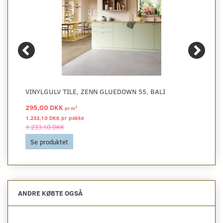
VINYLGULV TILE, ZENN GLUEDOWN 55, BALI
295,00 DKK
2
pr
m
1.233,10 DKK pr
pakke
1.233,10 DKK
Se produktet
ANDRE KØBTE OGSÅ