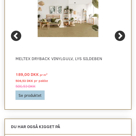
MELTEX DRYBACK VINYLGULV, LYS SILDEBEN
189,00 DKK
2
pr
m
506,53 DKK pr
pakke
506,53 DKK
Se produktet
DU HAR OGSÅ KIGGET PÅ