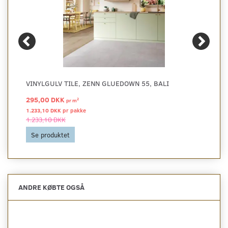
VINYLGULV TILE, ZENN GLUEDOWN 55, BALI
295,00 DKK
2
pr
m
1.233,10 DKK pr
pakke
1.233,10 DKK
Se produktet
ANDRE KØBTE OGSÅ