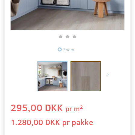
Zoom
295,00 DKK
2
pr
m
1.280,00 DKK pr
pakke