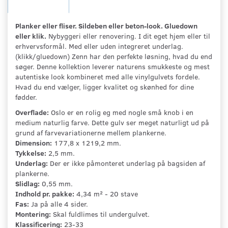
Planker eller fliser. Sildeben eller beton-look. Gluedown
eller klik.
Nybyggeri eller renovering. I dit eget hjem eller til
erhvervsformål. Med eller uden integreret underlag.
(klikk/gluedown) Zenn har den perfekte løsning, hvad du end
søger. Denne kollektion leverer naturens smukkeste og mest
autentiske look kombineret med alle vinylgulvets fordele.
Hvad du end vælger, ligger kvalitet og skønhed for dine
fødder.
Overflade:
Oslo er en rolig eg med nogle små knob i en
medium naturlig farve. Dette gulv ser meget naturligt ud på
grund af farvevariationerne mellem plankerne.
Dimension:
177,8 x 1219,2 mm.
Tykkelse:
2,5 mm.
Underlag:
Der er ikke påmonteret underlag på bagsiden af
plankerne.
Slidlag:
0,55 mm.
Indhold pr. pakke:
4,34 m² - 20 stave
Fas:
Ja på alle 4 sider.
Montering:
Skal fuldlimes til undergulvet.
Klassificering:
23-33