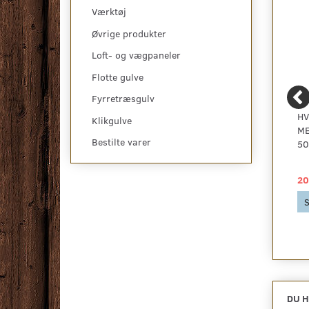
Værktøj
Øvrige produkter
Loft- og vægpaneler
Flotte gulve
Fyrretræsgulv
ADVANCED, EG NATUR
ASK PRIMA
HV
Klikgulve
3125, PLANK -
PLANKEGULV, HVID
ME
Bestilte varer
KAMPAGNE
MATLAK - RESTPARTI
50
89,00 DKK
319,00 DKK
20
2
2
pr
m
pr
m
189,58 DKK pr
pakke
504,03 DKK pr
pakke
S
189,58 DKK
504,03 DKK
Se produktet
Se produktet
DU H