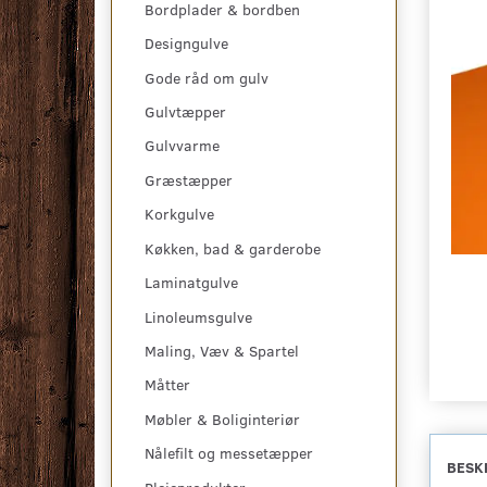
Bordplader & bordben
Designgulve
Gode råd om gulv
Gulvtæpper
Gulvvarme
Græstæpper
Korkgulve
Køkken, bad & garderobe
Laminatgulve
Linoleumsgulve
Maling, Væv & Spartel
Måtter
Møbler & Boliginteriør
Nålefilt og messetæpper
BESK