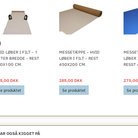
ID LØBER I FILT - 1
MESSETÆPPE - HVID
MESSET
TER BREDDE - REST
LØBER I FILT - REST
LØBER 
0X100 CM.
450X200 CM.
RESST 
5,00 DKK
285,00 DKK
275,00
e produktet
Se produktet
Se pr
AR OGSÅ KIGGET PÅ