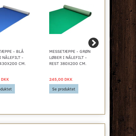
ÆPPE - BLÅ
MESSETÆPPE - GRØN
MESSETÆPP
I NÅLEFILT -
LØBER I NÅLEFILT -
LØBER I NÅL
430X200 CM.
REST 380X200 CM.
REST 370X2
 DKK
245,00 DKK
235,00 DKK
oduktet
Se produktet
Se produkt