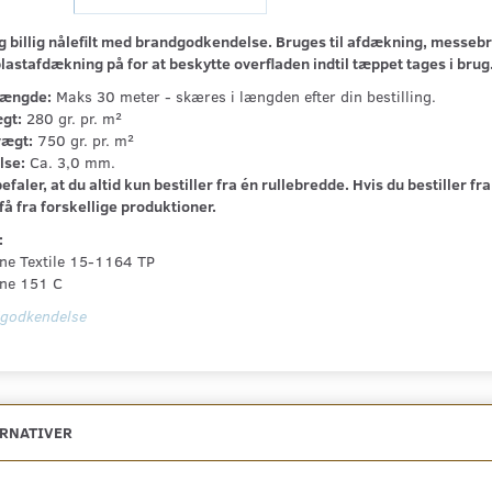
og billig nålefilt med brandgodkendelse. Bruges til afdækning, messebr
lastafdækning på for at beskytte overfladen indtil tæppet tages i bru
længde:
Maks 30 meter - skæres i længden efter din bestilling.
gt:
280 gr. pr. m²
vægt:
750 gr. pr. m²
lse:
Ca. 3,0 mm.
efaler, at du altid kun bestiller fra én rullebredde. Hvis du bestiller 
 få fra forskellige produktioner.
:
ne Textile 15-1164 TP
ne 151 C
godkendelse
ERNATIVER