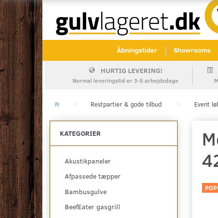
Åbningstider
Showrooms
HURTIG LEVERING!
Normal leveringstid er 3-5 arbejdsdage
M
Restpartier & gode tilbud
Event lø
M
KATEGORIER
4
Akustikpaneler
Afpassede tæpper
POP
Bambusgulve
BeefEater gasgrill