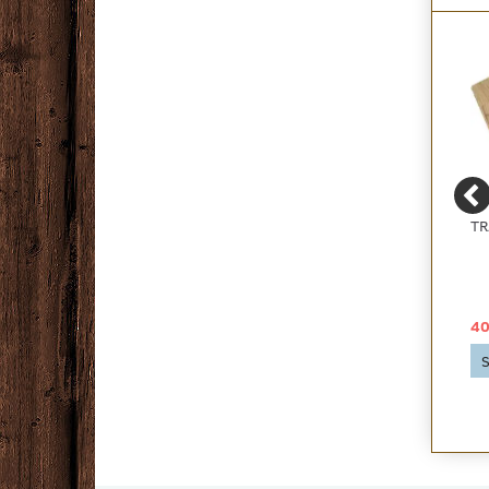
PARKETLIM 10 KG.
TÆPPETAPE 10 CM.
TR
499,00 DKK
129,00 DKK
40
Se produktet
Se produktet
S