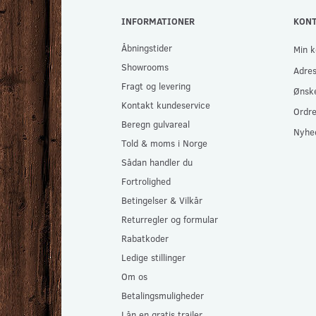
INFORMATIONER
KON
Åbningstider
Min k
Showrooms
Adre
Fragt og levering
Ønske
Kontakt kundeservice
Ordre
Beregn gulvareal
Nyhe
Told & moms i Norge
Sådan handler du
Fortrolighed
Betingelser & Vilkår
Returregler og formular
Rabatkoder
Ledige stillinger
Om os
Betalingsmuligheder
Lån en gratis trailer