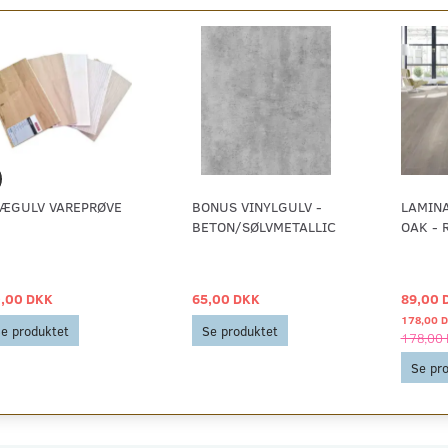
ÆGULV VAREPRØVE
BONUS VINYLGULV -
LAMIN
BETON/SØLVMETALLIC
OAK - 
,00 DKK
65,00 DKK
89,00 
178,00 
e produktet
Se produktet
178,00
Se pr