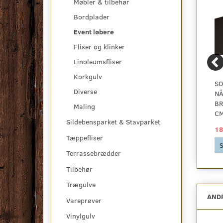
Møbler & tilbehør
Bordplader
Event løbere
Fliser og klinker
Linoleumsfliser
Korkgulv
RØD LØBER I NÅLEFILT
CAPRI STÅLGRÅ
SO
Diverse
- REST 475X100 CM
NÅLEFILT GULVTÆPPE
NÅ
- REST 290X400 CM.
BR
Maling
CM
Sildebensparket & Stavparket
125,00 DKK
305,00 DKK
18
Tæppefliser
Se produktet
Se produktet
S
Terrassebrædder
Tilbehør
Trægulve
ANDR
Vareprøver
Vinylgulv