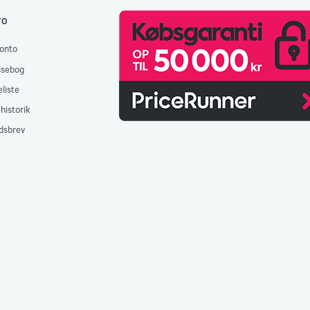
TO
onto
ssebog
liste
historik
dsbrev