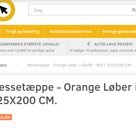
Fragt og levering
Kontakt kundeservice
Beregn gulvarea
DANMARKS STØRSTE UDVALG!
ALTID LAVE PRISER!
ere end 12.000 forskellige gulve
Vi sælger til pallepriser, også ved sm
bere
Messetæppe - Orange Løber i nålefilt - REST 425X200 CM.
essetæppe - Orange Løber i 
25X200 CM.
ULÆR