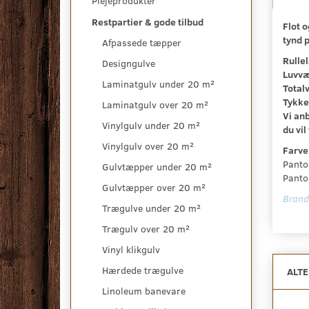
Plejeprodukter
Restpartier & gode tilbud
Flot 
tynd p
Afpassede tæpper
Rulle
Designgulve
Luvvæ
Laminatgulv under 20 m²
Total
Tykke
Laminatgulv over 20 m²
Vi anb
Vinylgulv under 20 m²
du vil
Vinylgulv over 20 m²
Farve
Panto
Gulvtæpper under 20 m²
Panto
Gulvtæpper over 20 m²
Brand
Trægulve under 20 m²
Trægulv over 20 m²
Vinyl klikgulv
Hærdede trægulve
ALT
Linoleum banevare