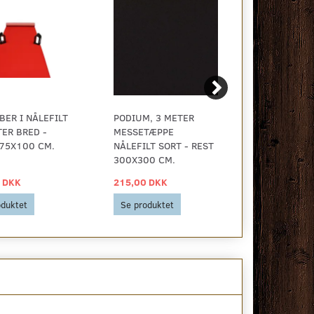
BER I NÅLEFILT
PODIUM, 3 METER
RØD LØBER 
TER BRED -
MESSETÆPPE
- 1 METER 
75X100 CM.
NÅLEFILT SORT - REST
REST 285X1
300X300 CM.
 DKK
215,00 DKK
105,00 DK
oduktet
Se produktet
Se produkt