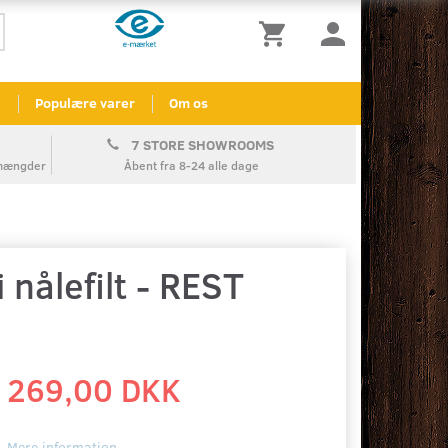
l
Populære varer
Om os
7 STORE SHOWROOMS
å mængder
Åbent fra 8-24 alle dage
nålefilt - REST
269,00 DKK
Mere information