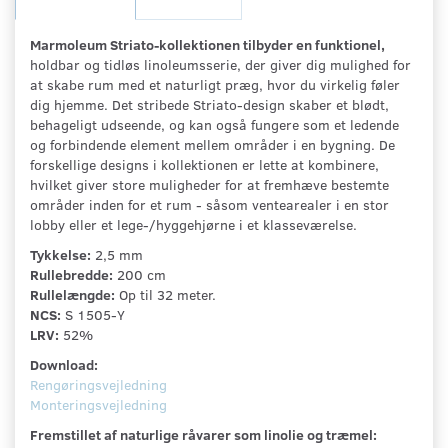
Marmoleum Striato-kollektionen tilbyder en funktionel,
holdbar og tidløs linoleumsserie, der giver dig mulighed for
at skabe rum med et naturligt præg, hvor du virkelig føler
dig hjemme. Det stribede Striato-design skaber et blødt,
behageligt udseende, og kan også fungere som et ledende
og forbindende element mellem områder i en bygning. De
forskellige designs i kollektionen er lette at kombinere,
hvilket giver store muligheder for at fremhæve bestemte
områder inden for et rum - såsom ventearealer i en stor
lobby eller et lege-/hyggehjørne i et klasseværelse.
Tykkelse:
2,5 mm
Rullebredde:
200 cm
Rullelængde:
Op til 32 meter.
NCS:
S 1505-Y
LRV:
52%
Download:
Rengøringsvejledning
Monteringsvejledning
Fremstillet af naturlige råvarer som linolie og træmel: