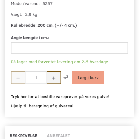
Model/varenr.:
5257
Vægt:
2,9 kg
Rullebredde:
200 cm. (+/- 4 cm.)
Angiv længde i cm.:
På lager med forventet levering om 2-5 hverdage
2
m
Læg i kurv
Tryk her for at bestille vareprøver på vores gulve!
Hjælp til beregning af gulvareal
BESKRIVELSE
ANBEFALET