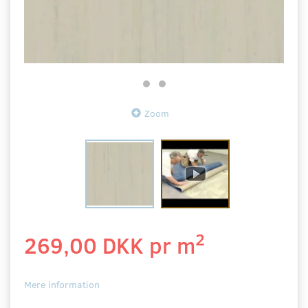
Zoom
2
269,00 DKK pr
m
Mere information