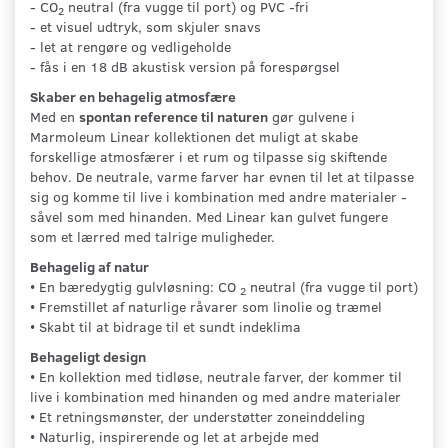
- CO
neutral (fra vugge til port) og PVC -fri
2
- et visuel udtryk, som skjuler snavs
- let at rengøre og vedligeholde
- fås i en 18 dB akustisk version på forespørgsel
Skaber en behagelig atmosfære
Med en
spontan reference til naturen
gør gulvene i
Marmoleum Linear kollektionen det muligt at skabe
forskellige atmosfærer i et rum og tilpasse sig skiftende
behov. De neutrale, varme farver har evnen til let at tilpasse
sig og komme til live i kombination med andre materialer -
såvel som med hinanden. Med Linear kan gulvet fungere
som et lærred med talrige muligheder.
Behagelig af natur
• En bæredygtig gulvløsning: CO
neutral (fra vugge til port)
2
• Fremstillet af naturlige råvarer som linolie og træmel
• Skabt til at bidrage til et sundt indeklima
Behageligt design
• En kollektion med tidløse, neutrale farver, der kommer til
live i kombination med hinanden og med andre materialer
• Et retningsmønster, der understøtter zoneinddeling
• Naturlig, inspirerende og let at arbejde med