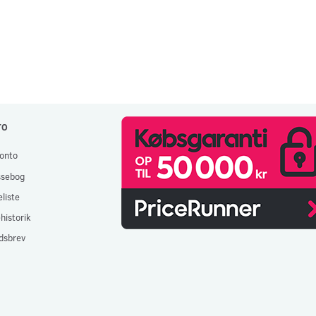
TO
onto
ssebog
liste
historik
dsbrev