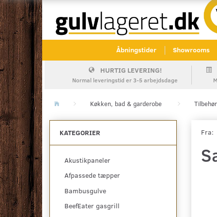
Åbningstider
Showrooms
HURTIG LEVERING!
Normal leveringstid er 3-5 arbejdsdage
M
Køkken, bad & garderobe
Tilbehør
Fra:
KATEGORIER
S
Akustikpaneler
Afpassede tæpper
Bambusgulve
BeefEater gasgrill