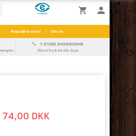
l
Populære varer
Om os
7 STORE SHOWROOMS
å mængder
Åbent fra 8-24 alle dage
74,00 DKK