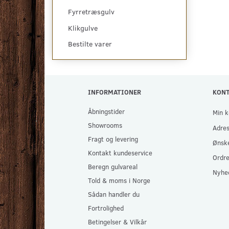
Fyrretræsgulv
Klikgulve
Bestilte varer
INFORMATIONER
KON
Åbningstider
Min k
Showrooms
Adre
Fragt og levering
Ønske
Kontakt kundeservice
Ordre
Beregn gulvareal
Nyhe
Told & moms i Norge
Sådan handler du
Fortrolighed
Betingelser & Vilkår