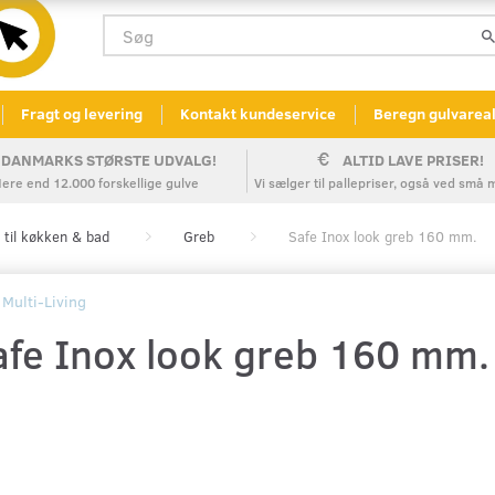
Fragt og levering
Kontakt kundeservice
Beregn gulvarea
DANMARKS STØRSTE UDVALG!
ALTID LAVE PRISER!
ere end 12.000 forskellige gulve
Vi sælger til pallepriser, også ved sm
 til køkken & bad
Greb
Safe Inox look greb 160 mm.
Multi-Living
afe Inox look greb 160 mm.