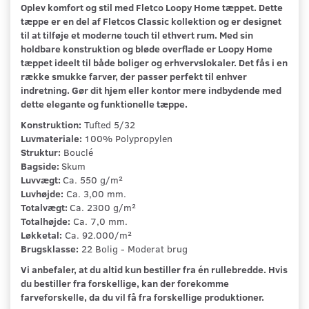
Oplev komfort og stil med Fletco Loopy Home tæppet. Dette
tæppe er en del af Fletcos Classic kollektion og er designet
til at tilføje et moderne touch til ethvert rum. Med sin
holdbare konstruktion og bløde overflade er Loopy Home
tæppet ideelt til både boliger og erhvervslokaler. Det fås i en
række smukke farver, der passer perfekt til enhver
indretning. Gør dit hjem eller kontor mere indbydende med
dette elegante og funktionelle tæppe.
Konstruktion:
Tufted 5/32
Luvmateriale:
100% Polypropylen
Struktur:
Bouclé
Bagside:
Skum
Luvvægt:
Ca. 550 g/m²
Luvhøjde:
Ca. 3,00 mm.
Totalvægt:
Ca. 2300 g/m²
Totalhøjde:
Ca. 7,0 mm.
Løkketal:
Ca. 92.000/m²
Brugsklasse:
22 Bolig - Moderat brug
Vi anbefaler, at du altid kun bestiller fra én rullebredde. Hvis
du bestiller fra forskellige, kan der forekomme
farveforskelle, da du vil få fra forskellige produktioner.