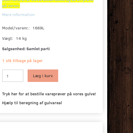
på varen.
Mere information
Model/varenr.:
1669L
Vægt:
14 kg
Salgsenhed:
Samlet parti
1 stk tilbage på lager
Læg i kurv
Tryk her for at bestille vareprøver på vores gulve!
Hjælp til beregning af gulvareal