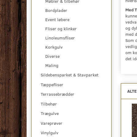
hverd
Møbler & tilbehør
Med T
Bordplader
kunne 
Event løbere
vedvar
og dy
Fliser og klinker
med di
Linoleumsfliser
Som d
vedlig
Korkgulv
om ko
Diverse
det id
Maling
Sildebensparket & Stavparket
Tæppefliser
ALT
Terrassebrædder
Tilbehør
Trægulve
Vareprøver
Vinylgulv