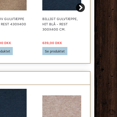
UV GULVTÆPPE
BILLIGT GULVTÆPPE,
SORT MESS
 REST 430X400
HIT BLÅ - REST
MED RILLER
300X400 CM.
SKUMBAGSI
390X200 C
00 DKK
639,00 DKK
275,00 DKK
oduktet
Se produktet
Se produkt