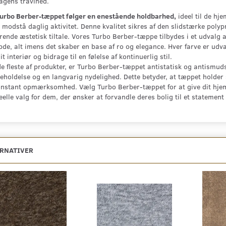
agens travlhed.
urbo Berber-tæppet følger en enestående holdbarhed,
ideel til de hje
modstå daglig aktivitet. Denne kvalitet sikres af den slidstærke polyp
ende æstetisk tiltale. Vores Turbo Berber-tæppe tilbydes i et udvalg af
bde, alt imens det skaber en base af ro og elegance. Hver farve er udv
t interiør og bidrage til en følelse af kontinuerlig stil.
e fleste af produkter, er Turbo Berber-tæppet antistatisk og antismud
eholdelse og en langvarig nydelighed. Dette betyder, at tæppet holder 
nstant opmærksomhed. Vælg Turbo Berber-tæppet for at give dit hjem en
eelle valg for dem, der ønsker at forvandle deres bolig til et statement
ERNATIVER