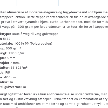
d en atmosfære af moderne elegance og høj ydeevne ind i dit hjem m
tæppekollektion. Dette tæppe repræsenterer en fusion af avantgarde des
s prøve i ethvert dynamisk hjem. Turbo Berber-tæppet, med sin formi
t vægt på 1300 gram per kvadratmeter, er en tour-de-force i tæppev
kttype:
Bouclé væg til væg gulvtæppe
:
5/32
ateriale:
100% PP (Polypropylen)
gt:
600 g/m²
vægt:
1300 g/m²
jde:
5 mm.
højde:
7 mm.
tufter:
63.125/m²
de:
Filt
e:
400 cm.
atisk:
Ja
til gulvvarme:
Ja
vægt og tæthed lover ikke kun en fornem følelse under fødderne,
men o
 tæt og rustik vævning afspejler Turbo-tæppet en kombination af styrke 
er stue med ambitioner om et moderne og samtidigt robust udtryk. Dette