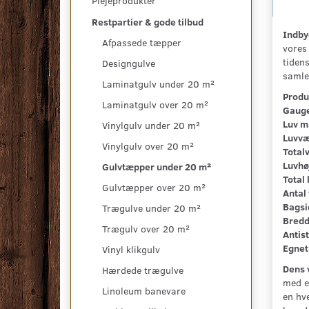
Plejeprodukter
Restpartier & gode tilbud
Indby
Afpassede tæpper
vores 
tiden
Designgulve
samle
Laminatgulv under 20 m²
Produ
Laminatgulv over 20 m²
Gauge
Luv m
Vinylgulv under 20 m²
Luvvæ
Vinylgulv over 20 m²
Total
Luvhø
Gulvtæpper under 20 m²
Total 
Gulvtæpper over 20 m²
Antal 
Bagsi
Trægulve under 20 m²
Bredd
Trægulv over 20 m²
Antist
Egnet 
Vinyl klikgulv
Dens 
Hærdede trægulve
med en
Linoleum banevare
en hv