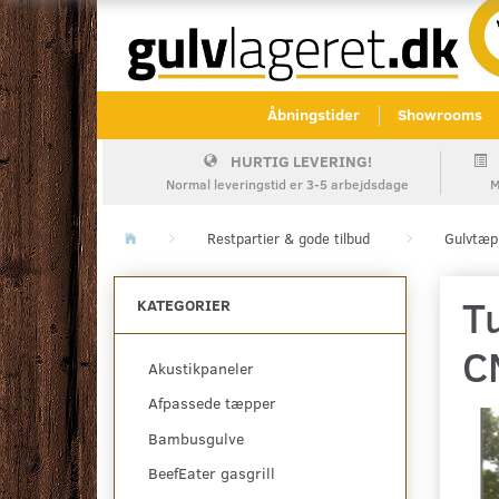
Åbningstider
Showrooms
HURTIG LEVERING!
Normal leveringstid er 3-5 arbejdsdage
M
Restpartier & gode tilbud
Gulvtæp
T
KATEGORIER
C
Akustikpaneler
Afpassede tæpper
Bambusgulve
BeefEater gasgrill