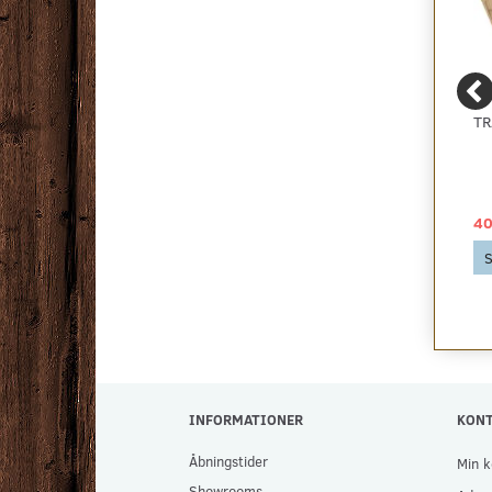
ZORBA+ - BILLIGT
OSMO TOP-OIL
TR
BOUCLE GULVTÆPPE -
HÅRDVOKSOLIE TIL
RESTPARTI, FLERE
BORDPLADER OG
FARVER
MØBLER
49,00 DKK
299,00 DKK
40
Se produktet
Se produktet
S
INFORMATIONER
KON
Åbningstider
Min k
Showrooms