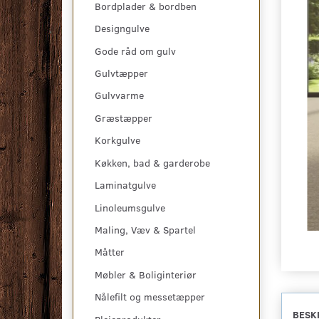
Bordplader & bordben
Designgulve
Gode råd om gulv
Gulvtæpper
Gulvvarme
Græstæpper
Korkgulve
Køkken, bad & garderobe
Laminatgulve
Linoleumsgulve
Maling, Væv & Spartel
Måtter
Møbler & Boliginteriør
Nålefilt og messetæpper
BESK