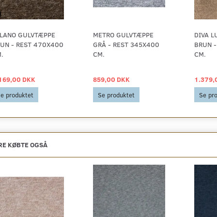
LANO GULVTÆPPE
METRO GULVTÆPPE
DIVA L
UN - REST 470X400
GRÅ - REST 345X400
BRUN -
.
CM.
CM.
169,00 DKK
859,00 DKK
1.379,
e produktet
Se produktet
Se pr
E KØBTE OGSÅ