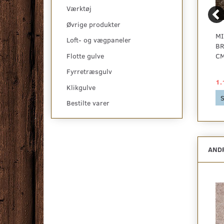
Værktøj
Øvrige produkter
SISALTÆPPE FINE LYS
TURBO BOUCLÉ
MI
Loft- og vægpaneler
BEIGE - REST
GULVTÆPPE BEIGE -
BR
300X400 CM.
REST 455X400 CM.
CM
Flotte gulve
Fyrretræsgulv
2.585,00 DKK
1.395,00 DKK
1.
Klikgulve
Se produktet
Se produktet
S
Bestilte varer
ANDR