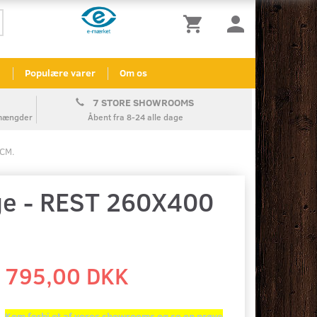
l
Populære varer
Om os
7 STORE SHOWROOMS
å mængder
Åbent fra 8-24 alle dage
 CM.
ge - REST 260X400
795,00 DKK
Kom forbi et af vores showrooms og se en prøve