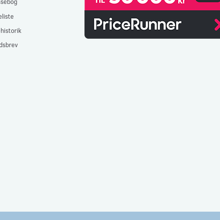
ssebog
liste
historik
dsbrev
- CVR: 32477267 - e-mail:
info@gulvlageret.dk
besvares indenfor 48 timer - 