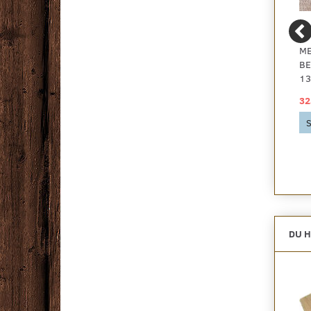
BILLIGT GULVTÆPPE,
DIVA LUV GULVTÆPPE
ME
HIT SORT
ANTRACIT
BE
13
59,00 DKK
79,00 DKK
32
Se produktet
Se produktet
S
DU H