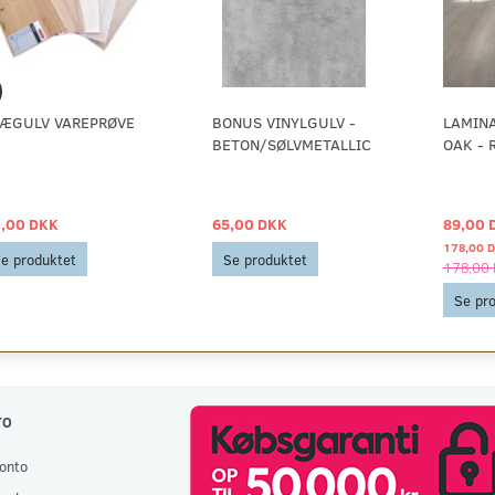
ÆGULV VAREPRØVE
BONUS VINYLGULV -
LAMIN
BETON/SØLVMETALLIC
OAK - 
,00 DKK
65,00 DKK
89,00 
178,00 
e produktet
Se produktet
178,00
Se pr
TO
onto