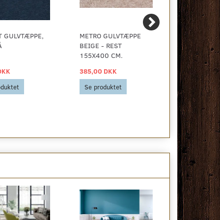
T GULVTÆPPE,
METRO GULVTÆPPE
BILLIGT GU
Å
BEIGE - REST
HIT BEIGE
155X400 CM.
DKK
385,00 DKK
59,00 DKK
oduktet
Se produktet
Se produkt