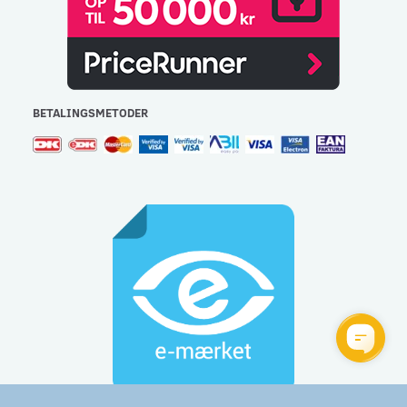
BETALINGSMETODER
Gulvlageret Aps - CVR: 32477267 - e-mail:
info@gulvlageret.dk