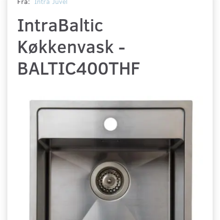
Fra:
Intra Juvél
IntraBaltic
Køkkenvask -
BALTIC400THF