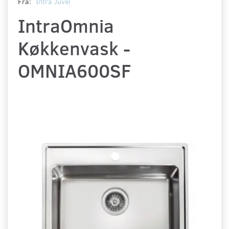
Fra:
Intra Juvél
IntraOmnia
Køkkenvask -
OMNIA600SF