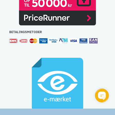
BETALINGSMETODER
Gulvlageret Aps - CVR: 32477267 - e-mail:
info@gulvlageret.dk