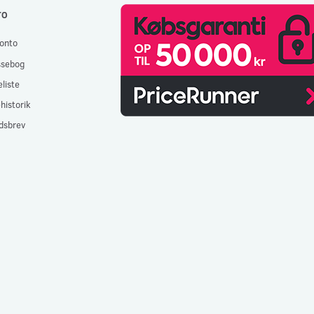
TO
onto
ssebog
liste
historik
dsbrev