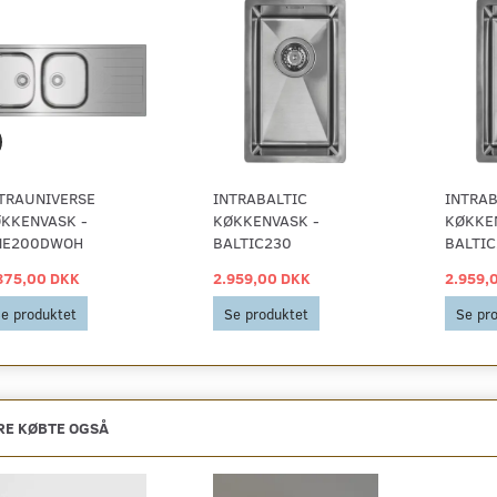
TRAUNIVERSE
INTRABALTIC
INTRAB
KKENVASK -
KØKKENVASK -
KØKKE
NE200DWOH
BALTIC230
BALTIC
875,00 DKK
2.959,00 DKK
2.959,
e produktet
Se produktet
Se pr
E KØBTE OGSÅ