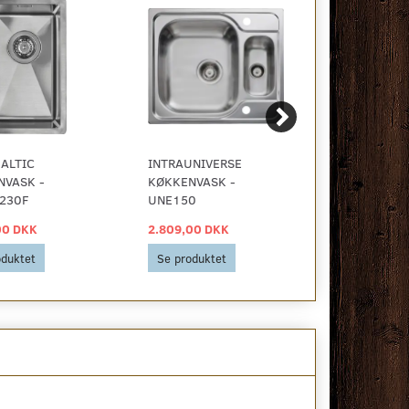
ALTIC
INTRAUNIVERSE
INTRABARE
NVASK -
KØKKENVASK -
KØKKENVAS
230F
UNE150
BA480-S01
00 DKK
2.809,00 DKK
2.735,00 D
oduktet
Se produktet
Se produkt