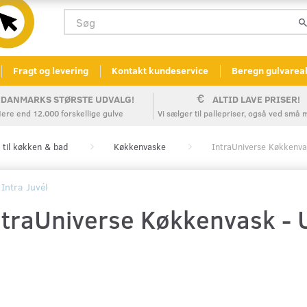
Fragt og levering
Kontakt kundeservice
Beregn gulvarea
DANMARKS STØRSTE UDVALG!
ALTID LAVE PRISER!
ere end 12.000 forskellige gulve
Vi sælger til pallepriser, også ved sm
 til køkken & bad
Køkkenvaske
IntraUniverse Køkken
Intra Juvél
ntraUniverse Køkkenvask 