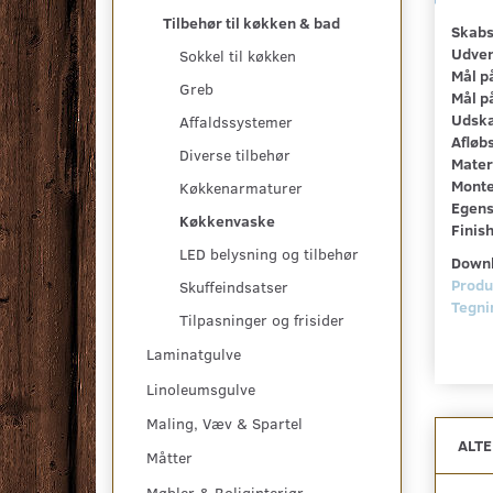
Tilbehør til køkken & bad
Skabs
Udven
Sokkel til køkken
Mål p
Greb
Mål p
Udskæ
Affaldssystemer
Afløbs
Diverse tilbehør
Mater
Monte
Køkkenarmaturer
Egens
Køkkenvaske
Finish
LED belysning og tilbehør
Downl
Produ
Skuffeindsatser
Tegni
Tilpasninger og frisider
Laminatgulve
Linoleumsgulve
Maling, Væv & Spartel
ALT
Måtter
Møbler & Boliginteriør