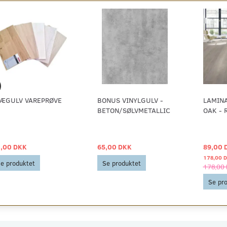
ÆGULV VAREPRØVE
BONUS VINYLGULV -
LAMIN
BETON/SØLVMETALLIC
OAK - 
,00 DKK
65,00 DKK
89,00 
178,00 
e produktet
Se produktet
178,00
Se pr