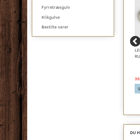
Fyrretræsgulv
Klikgulve
Bestilte varer
INTRABARENTS
INTRABARENTS
LE
KØKKENVASK -
KØKKENVASK -
RU
BA5020 STRAINER
BA480HC-R01
UL/PL
1.779,00 DKK
1.405,00 DKK
35
Se produktet
Se produktet
S
DU H