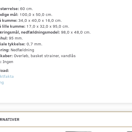
størrelse:
60 cm.
dige mål:
100,0 x 50,0 cm.
å kumme:
34,0 x 40,0 x 16,0 cm.
å lille kumme:
17,0 x 32,0 x 95,0 cm.
ringsmål, nedfældningsmodel:
98,0 x 48,0 cm.
hul:
95 mm.
iale tykkelse:
0,7 mm.
ring:
Nedfældning
kaber:
Overløb, basket strainer, vandlås
:
Ingen
oad:
ktfakta
ng
ERNATIVER