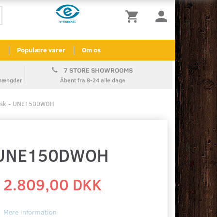
l
Populære varer
Om os
7 STORE SHOWROOMS
å mængder
Åbent fra 8-24 alle dage
vask - UNE150DWOH
- UNE150DWOH
2.809,00 DKK
Mere information