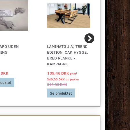
RAFO UDEN
LAMINATGULV, TREND
LED DIOSPO
ING
EDITION, OAK HYGGE,
Ø75/55 3W
BRED PLANKE -
KAMPAGNE
 DKK
135,46 DKK
166,00 DKK
2
pr
m
340,00 DKK pr
pakke
oduktet
Se produkt
340,00 DKK
Se produktet