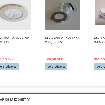
D-SPOT Ø70/55 MM.
LED DIOSPOT RUSTFRI
LED-T
STFRI
Ø75/55 3W
DÆMPN
5,00 DKK
166,00 DKK
365,00
e produktet
Se produktet
Se pr
AR OGSÅ KIGGET PÅ