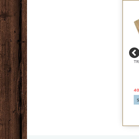
PRIMO SELVKLÆBENDE
ZORBA+ - BILLIGT
TR
FODLISTE FL 60 TYND
BOUCLE GULVTÆPPE -
RESTPARTI, FLERE
FARVER
29,00 DKK
49,00 DKK
40
Se produktet
Se produktet
S