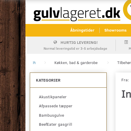
Åbningstider
Showrooms
HURTIG LEVERING!
Normal leveringstid er 3-5 arbejdsdage
M
Køkken, bad & garderobe
Tilbehør
Fra:
KATEGORIER
I
Akustikpaneler
Afpassede tæpper
Bambusgulve
BeefEater gasgrill