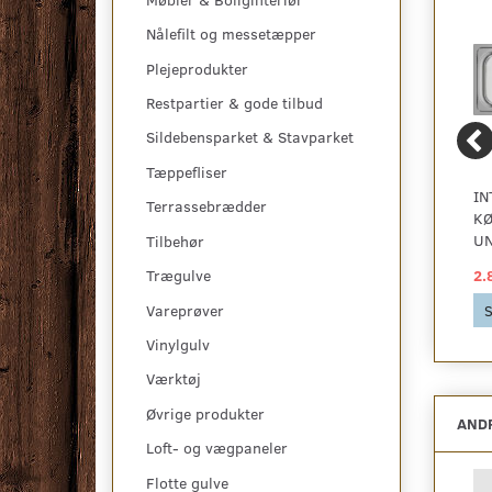
Nålefilt og messetæpper
Plejeprodukter
Restpartier & gode tilbud
Sildebensparket & Stavparket
Tæppefliser
INTRAUNIVERSE
INTRAUNIVERSE
IN
Terrassebrædder
KØKKENVASK -
KØKKENVASK -
KØ
UNE100D
UNE100DWOH
U
Tilbehør
1.985,00 DKK
1.985,00 DKK
2.
Trægulve
Vareprøver
Se produktet
Se produktet
S
Vinylgulv
Værktøj
Øvrige produkter
ANDR
Loft- og vægpaneler
Flotte gulve