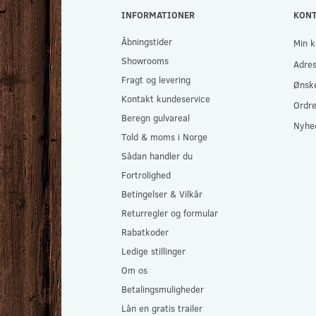
INFORMATIONER
KON
Åbningstider
Min k
Showrooms
Adre
Fragt og levering
Ønske
Kontakt kundeservice
Ordre
Beregn gulvareal
Nyhe
Told & moms i Norge
Sådan handler du
Fortrolighed
Betingelser & Vilkår
Returregler og formular
Rabatkoder
Ledige stillinger
Om os
Betalingsmuligheder
Lån en gratis trailer