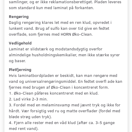
samlinger, og er ikke reklamationsberettiget. Pladen leveres
som standard kun med laminat på forkanten.
Rengøring
Daglig rengøring klares let med en ren klud, opvredet i
lunkent vand. Brug af sulfo kan over tid give en fedtet
overflade, som fjernes med HORN Øko-Clean.
Vedligehold
Laminat er slidstærk og modstandsdygtig overfor
almindelige husholdningskemikalier, men ikke stærke syrer
og baser.
Pletfjerning
Hvis laminatbordpladen er beskidt, kan man rengøre med
vand og universalrengøringsmiddel. En fedtet overfl ade kan
fjernes med brugen af Øko-Clean i koncentreret form.
1. Øko-Clean påføres koncentreret med en klud.
2. Lad virke 2-3 min.
3. Fordel med en melaminsvamp med jævnt tryk og ikke for
hårdt. Vær forsigtig ved ru og matte overflader (fordel med
bløde strøg uden tryk).
4. Fjern alle rester med en våd klud (aftør ca. 3-5 gange
med rent vand).