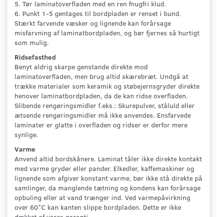
5. Tør laminatoverfladen med en ren fnugfri klud.
6. Punkt 1-5 gentages til bordpladen er renset i bund.
Stærkt farvende væsker og lignende kan forårsage
misfarvning af laminatbordpladen, og bør fjernes så hurtigt
som mulig.
Ridsefasthed
Benyt aldrig skarpe genstande direkte mod
laminatoverfladen, men brug altid skærebræt. Undgå at
trække materialer som keramik og støbejernsgryder direkte
henover laminatbordpladen, da de kan ridse overfladen.
Slibende rengøringsmidler f.eks.: Skurepulver, ståluld eller
ætsende rengøringsmidler må ikke anvendes. Ensfarvede
laminater er glatte i overfladen og ridser er derfor mere
synlige.
Varme
Anvend altid bordskånere. Laminat tåler ikke direkte kontakt
med varme gryder eller pander. Elkedler, kaffemaskiner og
lignende som afgiver konstant varme, bør ikke stå direkte på
samlinger, da manglende tætning og kondens kan forårsage
opbuling eller at vand trænger ind. Ved varmepåvirkning
over 60°C kan kanten slippe bordpladen. Dette er ikke
dækket af vores garanti.