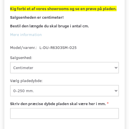
Kig forbi et af vores showrooms og se en prøve på pladen.
Salgsenheden er centimeter!
Bestil den længde du skal bruge i antal cm.
Mere information
Model/varenr.:
L-DU-R6303SM-025
Salgsenhed:
Vælg pladedybde:
Skriv den præcise dybde pladen skal være her i mm.