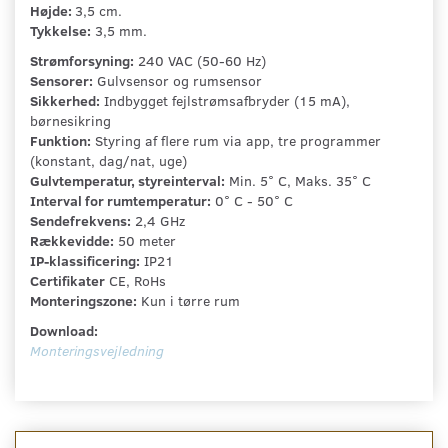
Højde:
3,5 cm.
Tykkelse:
3,5 mm.
Strømforsyning:
240 VAC (50-60 Hz)
Sensorer:
Gulvsensor og rumsensor
Sikkerhed:
Indbygget fejlstrømsafbryder (15 mA),
børnesikring
Funktion:
Styring af flere rum via app, tre programmer
(konstant, dag/nat, uge)
Gulvtemperatur, styreinterval:
Min. 5° C, Maks. 35° C
Interval for rumtemperatur:
0° C - 50° C
Sendefrekvens:
2,4 GHz
Rækkevidde:
50 meter
IP-klassificering:
IP21
Certifikater
CE, RoHs
Monteringszone:
Kun i tørre rum
Download:
Monteringsvejledning