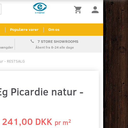
l
Populære varer
Om os
7 STORE SHOWROOMS
å mængder
Åbent fra 8-24 alle dage
tur - RESTSALG
g Picardie natur -
241,00 DKK
2
pr
m