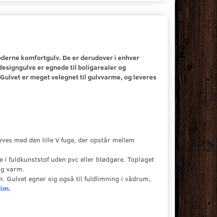
erne komfortgulv. De er derudover i enhver
designgulve er egnede til boligarealer og
Gulvet er meget velegnet til gulvvarme, og leveres
æves med den lille V fuge, der opstår mellem
i fuldkunststof uden pvc eller blødgøre. Toplaget
lig varm.
Gulvet egner sig også til fuldlimning i vådrum,
lim.