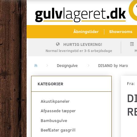
Åbningstider
Showrooms
HURTIG LEVERING!
Normal leveringstid er 3-5 arbejdsdage
M
Designgulve
DISANO by Haro
Fra:
KATEGORIER
D
Akustikpaneler
R
Afpassede tæpper
Bambusgulve
BeefEater gasgrill