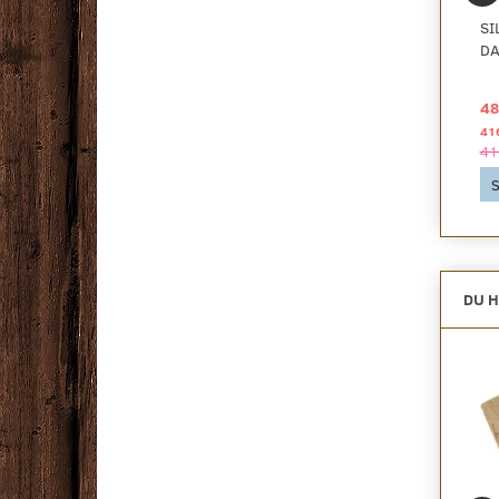
CONTEC COATING,
CONTEC COATING,
SI
PURE - 1 KG.
PURE - 5 KG.
D
199,00 DKK
899,00 DKK
48
41
Se produktet
Se produktet
41
S
DU H