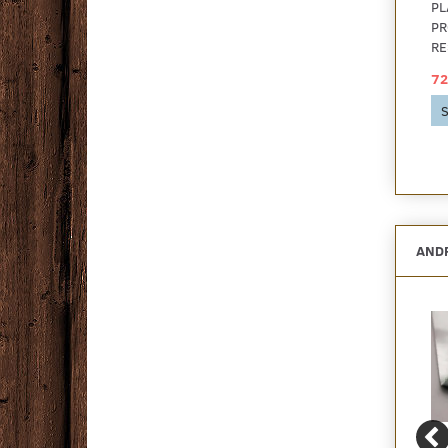
PLANKEGULV - EG
PLANKEGULV -
PL
PROVENCE CREME -
SANDEG BØRSTET -
PR
RESTSALG
RESTSALG
RE
726,25 DKK
726,25 DKK
72
Se produktet
Se produktet
S
ANDR