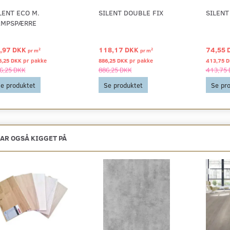
LENT ECO M.
SILENT DOUBLE FIX
SILENT
AMPSPÆRRE
,97 DKK
118,17 DKK
74,55 
2
2
pr
m
pr
m
6,25 DKK pr
pakke
886,25 DKK pr
pakke
413,75 
6,25 DKK
886,25 DKK
413,75
e produktet
Se produktet
Se pr
AR OGSÅ KIGGET PÅ