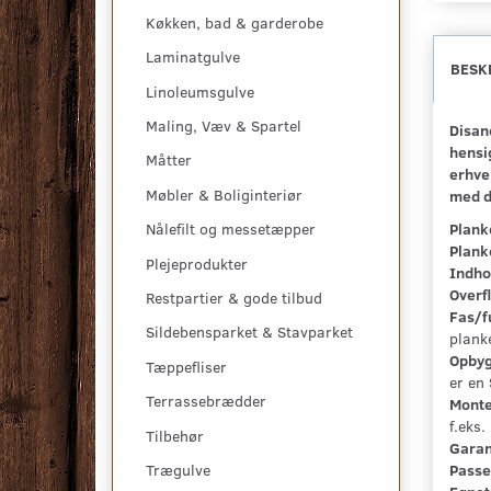
Køkken, bad & garderobe
Laminatgulve
BESK
Linoleumsgulve
Maling, Væv & Spartel
Disan
hensig
Måtter
erhve
Møbler & Boliginteriør
med d
Plank
Nålefilt og messetæpper
Plank
Plejeprodukter
Indho
Overf
Restpartier & gode tilbud
Fas/f
Sildebensparket & Stavparket
plank
Opbyg
Tæppefliser
er en 
Terrassebrædder
Monte
f.eks
Tilbehør
Garan
Passe
Trægulve