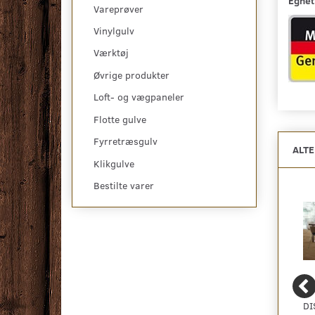
Egnet
Vareprøver
Vinylgulv
Værktøj
Øvrige produkter
Loft- og vægpaneler
Flotte gulve
Fyrretræsgulv
ALT
Klikgulve
Bestilte varer
DISANO SAPHIR
DISANO SAPHIR
DI