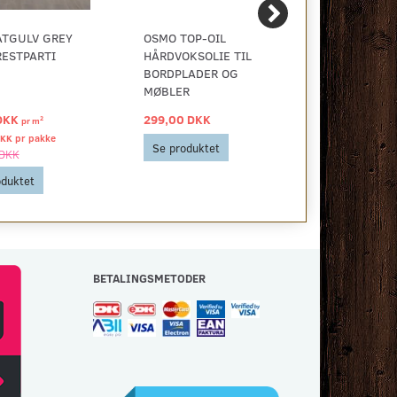
ATGULV GREY
OSMO TOP-OIL
VINYLGULV
RESTPARTI
HÅRDVOKSOLIE TIL
BORDPLADER OG
MØBLER
DKK
299,00 DKK
40,00 DKK
2
pr
m
DKK pr
pakke
Se produktet
Se produkt
 DKK
oduktet
BETALINGSMETODER