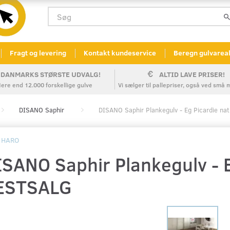
Fragt og levering
Kontakt kundeservice
Beregn gulvarea
DANMARKS STØRSTE UDVALG!
ALTID LAVE PRISER!
ere end 12.000 forskellige gulve
Vi sælger til pallepriser, også ved sm
DISANO Saphir
DISANO Saphir Plankegulv - Eg Picardie na
HARO
ISANO Saphir Plankegulv - E
ESTSALG