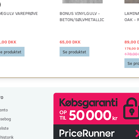
ÆGULV VAREPRØVE
BONUS VINYLGULV -
LAMIN
BETON/SØLVMETALLIC
OAK - 
,00 DKK
65,00 DKK
89,00 
178,00 
e produktet
Se produktet
178,00
Se pr
TO
onto
ssebog
liste
historik