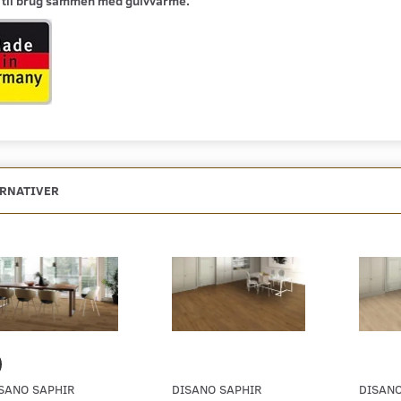
 til brug sammen med gulvvarme.
ERNATIVER
SANO SAPHIR
DISANO SAPHIR
DISANO