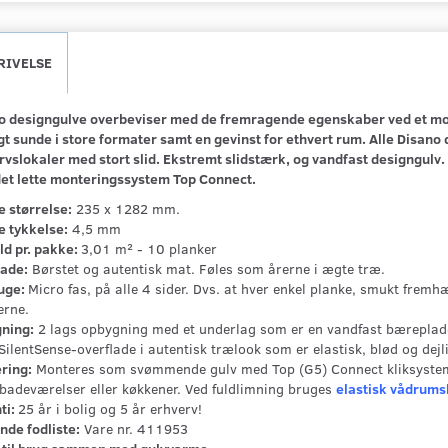
RIVELSE
o designgulve overbeviser med de fremragende egenskaber ved et mod
t sunde i store formater samt en gevinst for ethvert rum. Alle Disano 
rvslokaler med stort slid.
Ekstremt slidstærk, og vandfast designgulv. 
et lette monteringssystem Top Connect.
e størrelse:
235 x 1282 mm.
e tykkelse:
4,5 mm
ld pr. pakke:
3,01 m² - 10 planker
lade:
Børstet og autentisk mat. Føles som årerne i ægte træ.
uge:
Micro fas, på alle 4 sider. Dvs. at hver enkel planke, smukt fremh
erne.
ning:
2 lags opbygning med et underlag som er en vandfast bæreplade 
SilentSense-overflade i autentisk trælook som er elastisk, blød og dej
ring:
Monteres som svømmende gulv med Top (G5) Connect kliksystem. 
. badeværelser eller køkkener. Ved fuldlimning bruges
elastisk vådrums
ti:
25 år i bolig og 5 år erhverv!
nde fodliste:
Vare nr. 411953