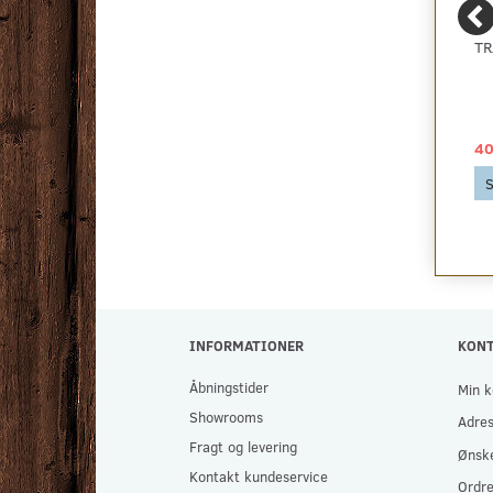
TARKETT TARKOCLEAN
16 MM. WAVIN 5-LAGS
TR
- GRØN GULVVASK
PRO5 GULVVARMERØR
79,00 DKK
879,00 DKK
40
Se produktet
Se produktet
S
INFORMATIONER
KON
Åbningstider
Min k
Showrooms
Adre
Fragt og levering
Ønske
Kontakt kundeservice
Ordre