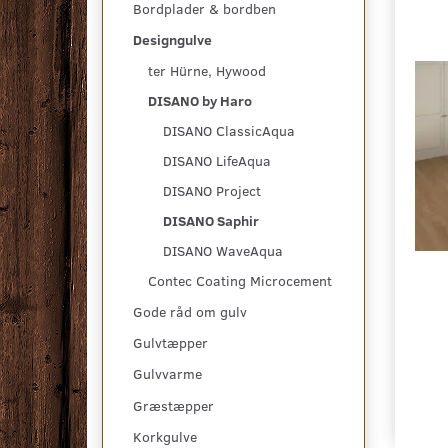
Bordplader & bordben
Designgulve
ter Hürne, Hywood
DISANO by Haro
DISANO ClassicAqua
DISANO LifeAqua
DISANO Project
DISANO Saphir
DISANO WaveAqua
Contec Coating Microcement
Gode råd om gulv
Gulvtæpper
Gulvvarme
Græstæpper
Korkgulve