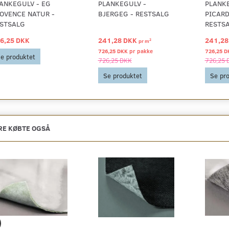
ANKEGULV - EG
PLANKEGULV -
PLANKE
OVENCE NATUR -
BJERGEG - RESTSALG
PICARD
STSALG
RESTS
6,25 DKK
241,28 DKK
241,28
2
pr
m
726,25 DKK pr
pakke
726,25 D
e produktet
726,25 DKK
726,25 
Se produktet
Se pr
E KØBTE OGSÅ