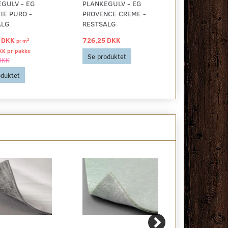
GULV - EG
PLANKEGULV - EG
PLANKEGUL
IE PURO -
PROVENCE CREME -
SANDEG BØ
ALG
RESTSALG
RESTSALG
 DKK
726,25 DKK
726,25 DKK
2
pr
m
KK pr
pakke
Se produktet
Se produkt
DKK
oduktet