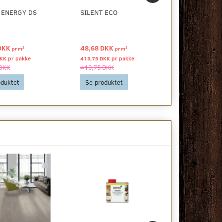
 ENERGY DS
SILENT ECO
PREMIUM P
DAMPSPÆR
DKK
48,68 DKK
52,21 DKK
2
2
pr
m
pr
m
p
DKK pr
pakke
413,75 DKK pr
pakke
1.566,25 DKK 
 DKK
413,75 DKK
1.566,25 DKK
oduktet
Se produktet
Se produkt