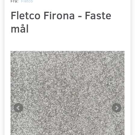
Fra:
Fletco
Fletco Firona - Faste
mål