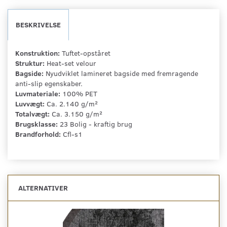
BESKRIVELSE
Konstruktion:
Tuftet-opståret
Struktur:
Heat-set velour
Bagside:
Nyudviklet lamineret bagside med fremragende
anti-slip egenskaber.
Luvmateriale:
100% PET
Luvvægt:
Ca. 2.140 g/m²
Totalvægt:
Ca. 3.150 g/m²
Brugsklasse:
23 Bolig - kraftig brug
Brandforhold:
Cfl-s1
ALTERNATIVER