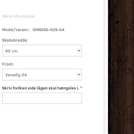
Mere information
Model/varenr.:
OHN060-629-04
Skabsbredde:
Front:
Skriv hvilken side lågen skal hængsles i.