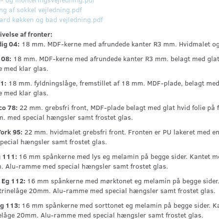
g af sokkel vejledning.pdf
ard køkken og bad vejledning.pdf
velse af fronter:
ig 04:
18 mm. MDF-kerne med afrundede kanter R3 mm. Hvidmalet og PU
08:
18 mm. MDF-kerne med afrundede kanter R3 mm. belagt med glat h
e med klar glas.
1:
18 mm. fyldningslåge, fremstillet af 18 mm. MDF-plade, belagt med 
e med klar glas.
o 78:
22 mm. grebsfri front, MDF-plade belagt med glat hvid folie på 
. med special hængsler samt frostet glas.
ork 95:
22 mm. hvidmalet grebsfri front. Fronten er PU lakeret med e
pecial hængsler samt frostet glas.
g 111:
16 mm spånkerne med lys eg melamin på begge sider. Kantet med
 Alu-ramme med special hængsler samt frostet glas.
 Eg 112:
16 mm spånkerne med mørktonet eg melamin på begge sider.
itrinelåge 20mm. Alu-ramme med special hængsler samt frostet glas.
Eg 113:
16 mm spånkerne med sorttonet eg melamin på begge sider. Ka
nelåge 20mm. Alu-ramme med special hængsler samt frostet glas.