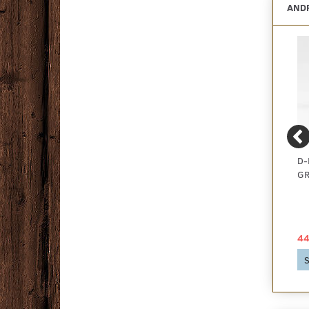
ANDR
MULTI-LIVING
MULTI-LIVING
D-
UNDERSKAB -
OVERSKAB -
GR
HJØRNESKAB M. HYLDE
HYLDESKAB MED 2
HYLDER
3.972,00 DKK
836,00 DKK
44
Se produktet
Se produktet
S