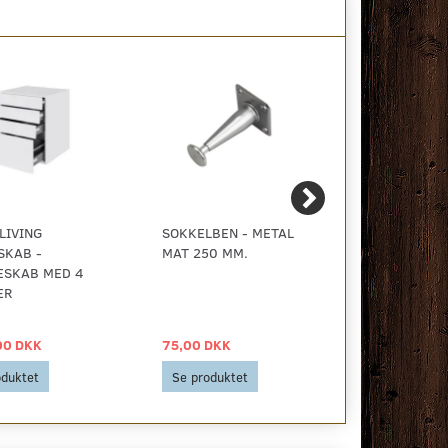
LIVING
SOKKELBEN - METAL
SOKKELBEN 
SKAB -
MAT 250 MM.
BØRSTET
ESKAB MED 4
ER
00 DKK
75,00 DKK
98,00 DKK
oduktet
Se produktet
Se produkt