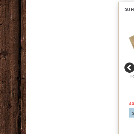
DU H
NO NOISE EXTREME
DANA LIM GULV- &
TR
UDEN DAMPSPÆRRE
VÆGLIM EKSPRES 245
51,00 DKK
109,00 DKK
40
2
pr
m
280,50 DKK pr
pakke
Se produktet
S
280,50 DKK
Se produktet