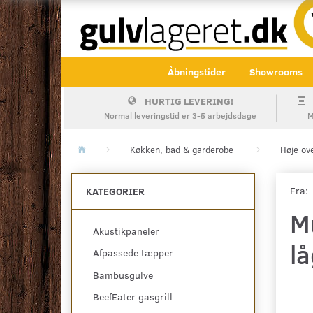
Åbningstider
Showrooms
HURTIG LEVERING!
Normal leveringstid er 3-5 arbejdsdage
M
Køkken, bad & garderobe
Høje ov
Fra:
KATEGORIER
M
Akustikpaneler
lå
Afpassede tæpper
Bambusgulve
BeefEater gasgrill