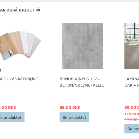
AR OGSÅ KIGGET PÅ
ÆGULV VAREPRØVE
BONUS VINYLGULV -
LAMIN
BETON/SØLVMETALLIC
OAK - 
,00 DKK
65,00 DKK
89,00 
178,00 
e produktet
Se produktet
178,00
Se pr