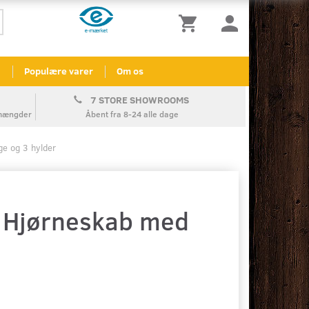
l
Populære varer
Om os
7 STORE SHOWROOMS
å mængder
Åbent fra 8-24 alle dage
ge og 3 hylder
- Hjørneskab med