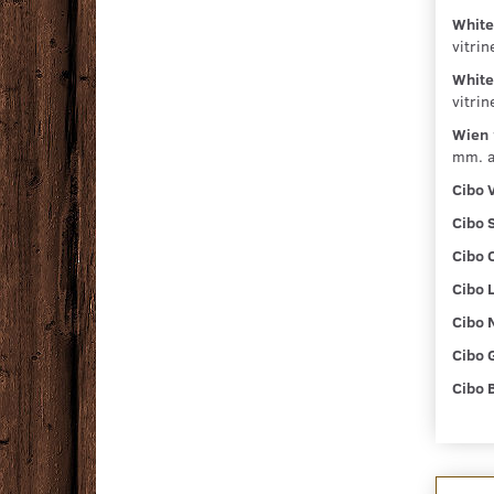
White
vitri
White
vitri
Wien 
mm. a
Cibo 
Cibo 
Cibo C
Cibo 
Cibo 
Cibo G
Cibo 