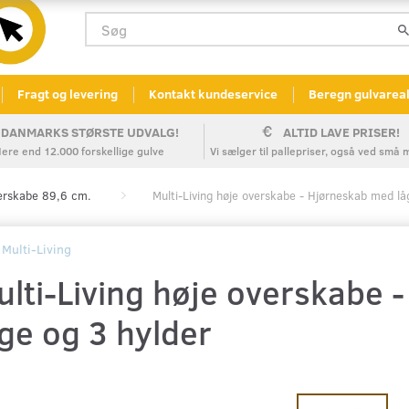
Fragt og levering
Kontakt kundeservice
Beregn gulvarea
DANMARKS STØRSTE UDVALG!
ALTID LAVE PRISER!
ere end 12.000 forskellige gulve
Vi sælger til pallepriser, også ved sm
erskabe 89,6 cm.
Multi-Living høje overskabe - Hjørneskab med lå
Multi-Living
ulti-Living høje overskabe 
ge og 3 hylder