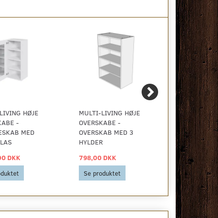
LIVING HØJE
MULTI-LIVING HØJE
MULTI-LIVI
ABE -
OVERSKABE -
OVERSKABE
ESKAB MED
OVERSKAB MED 3
EMHÆTTE-S
LAS
HYLDER
HYLDER OG 
00 DKK
798,00 DKK
1.653,00 D
oduktet
Se produktet
Se produkt