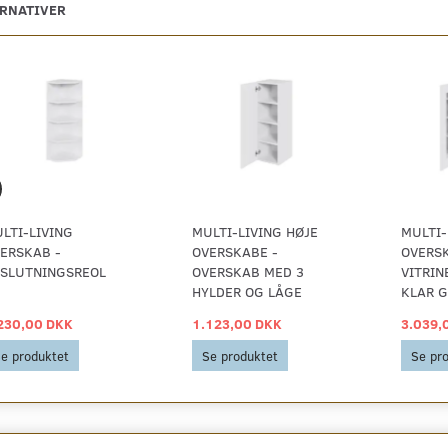
ERNATIVER
LTI-LIVING
MULTI-LIVING HØJE
MULTI-
ERSKAB -
OVERSKABE -
OVERSK
SLUTNINGSREOL
OVERSKAB MED 3
VITRIN
HYLDER OG LÅGE
KLAR G
230,00 DKK
1.123,00 DKK
3.039,
e produktet
Se produktet
Se pr