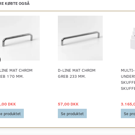
E KØBTE OGSÅ
LINE MAT CHROM
D-LINE MAT CHROM
MULTI-
EB 170 MM.
GREB 233 MM.
UNDER
SKUFF
SKUFF
,00 DKK
57,00 DKK
3.165,
e produktet
Se produktet
Se pr