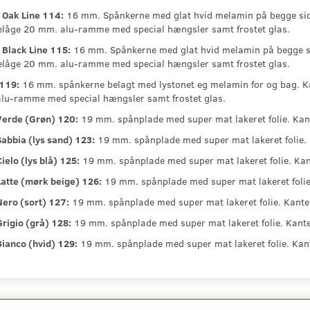
 Oak Line 114:
16 mm. Spånkerne med glat hvid melamin på begge side
nelåge 20 mm. alu-ramme med special hængsler samt frostet glas.
 Black Line 115:
16 mm. Spånkerne med glat hvid melamin på begge si
nelåge 20 mm. alu-ramme med special hængsler samt frostet glas.
119:
16 mm. spånkerne belagt med lystonet eg melamin for og bag. Ka
lu-ramme med special hængsler samt frostet glas.
Verde (Grøn) 120:
19 mm. spånplade med super mat lakeret folie. Ka
Sabbia (lys sand) 123:
19 mm. spånplade med super mat lakeret folie.
ielo (lys blå) 125:
19 mm. spånplade med super mat lakeret folie. Kan
Latte (mørk beige) 126:
19 mm. spånplade med super mat lakeret foli
Nero (sort) 127:
19 mm. spånplade med super mat lakeret folie. Kante
rigio (grå) 128:
19 mm. spånplade med super mat lakeret folie. Kant
Bianco (hvid) 129:
19 mm. spånplade med super mat lakeret folie. Kan