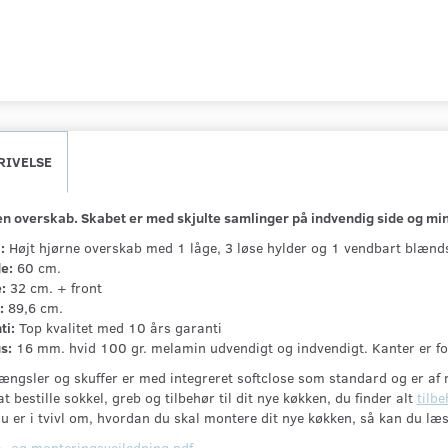
RIVELSE
n overskab. Skabet er med skjulte samlinger på indvendig side og min
:
Højt hjørne overskab med 1 låge, 3 løse hylder og 1 vendbart blænd
e:
60 cm.
:
32 cm. + front
:
89,6 cm.
ti:
Top kvalitet med 10 års garanti
s:
16 mm. hvid 100 gr. melamin udvendigt og indvendigt. Kanter er 
ængsler og skuffer er med integreret softclose som standard og er af m
t bestille sokkel, greb og tilbehør til dit nye køkken, du finder alt
tilbe
u er i tvivl om, hvordan du skal montere dit nye køkken, så kan du læs
- og monteringsvejledning.pdf