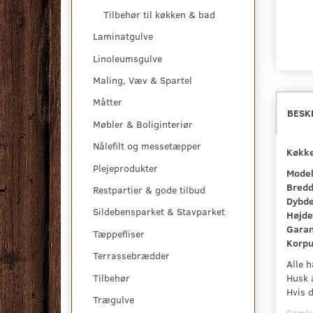
Tilbehør til køkken & bad
Laminatgulve
Linoleumsgulve
Maling, Væv & Spartel
Måtter
BESK
Møbler & Boliginteriør
Nålefilt og messetæpper
Køkke
Plejeprodukter
Model
Bredd
Restpartier & gode tilbud
Dybde
Sildebensparket & Stavparket
Højde
Garan
Tæppefliser
Korpu
Terrassebrædder
Alle h
Husk a
Tilbehør
Hvis d
Trægulve
Samle