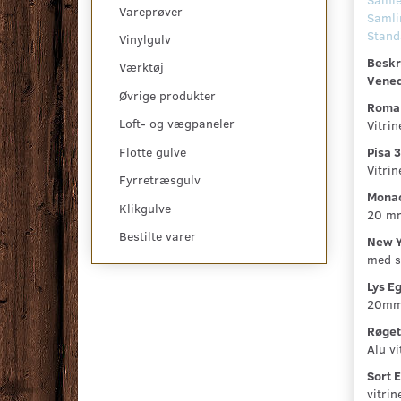
Vareprøver
Samlin
Stand
Vinylgulv
Beskri
Værktøj
Vened
Øvrige produkter
Roma 
Loft- og vægpaneler
Vitrin
Pisa 3
Flotte gulve
Vitrin
Fyrretræsgulv
Monac
Klikgulve
20 mm
Bestilte varer
New Y
med s
Lys E
20mm.
Røget
Alu v
Sort 
vitri