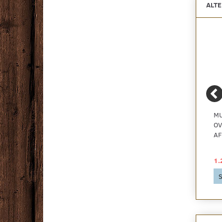
ALT
MULTI-LIVING HØJE
MULTI-LIVING
MU
OVERSKABE -
OVERSKAB -
OV
EMHÆTTE-REOL
EMHÆTTE-REOL
AF
1.543,00 DKK
1.048,00 DKK
1.
Se produktet
Se produktet
S