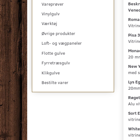
Beskri
Vareprøver
Vened
Vinylgulv
Roma 
Værktøj
Vitrin
Øvrige produkter
Pisa 3
Vitrin
Loft- og vægpaneler
Monac
Flotte gulve
20 mm
Fyrretræsgulv
New Y
med s
Klikgulve
Lys E
Bestilte varer
20mm.
Røget
Alu v
Sort 
vitri
White
vitri