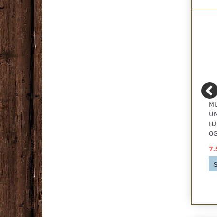
ZIRO SOMBRA
MULTI-LIVING -
MU
KORKGULV - MONO
SOKKELSÆT
UN
CREME
HJ
OG
439,00 DKK
238,00 DKK
7.
2
pr
m
737,53 DKK pr
pakke
Se produktet
S
737,53 DKK
Se produktet