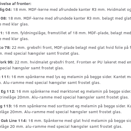
velse af fronter:
ig 04:
18 mm. MDF-kerne med afrundede kanter R3 mm. Hvidmalet og PU
08:
18 mm. MDF-kerne med afrundede kanter R3 mm. belagt med glat h
e med klar glas.
1:
18 mm. fyldningslåge, fremstillet af 18 mm. MDF-plade, belagt med 
e med klar glas.
o 78:
22 mm. grebsfri front, MDF-plade belagt med glat hvid folie på 
. med special hængsler samt frostet glas.
ork 95:
22 mm. hvidmalet grebsfri front. Fronten er PU lakeret med e
pecial hængsler samt frostet glas.
g 111:
16 mm spånkerne med lys eg melamin på begge sider. Kantet med
 Alu-ramme med special hængsler samt frostet glas.
 Eg 112:
16 mm spånkerne med mørktonet eg melamin på begge sider.
itrinelåge 20mm. Alu-ramme med special hængsler samt frostet glas.
Eg 113:
16 mm spånkerne med sorttonet eg melamin på begge sider. Ka
nelåge 20mm. Alu-ramme med special hængsler samt frostet glas.
 Oak Line 114:
16 mm. Spånkerne med glat hvid melamin på begge side
nelåge 20 mm. alu-ramme med special hængsler samt frostet glas.