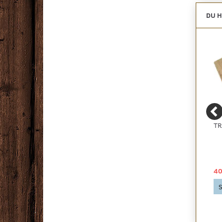
DU H
PARKETLIM 10 KG.
TÆPPETAPE 10 CM.
TR
499,00 DKK
129,00 DKK
40
Se produktet
Se produktet
S