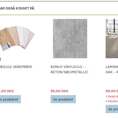
AR OGSÅ KIGGET PÅ
ÆGULV VAREPRØVE
BONUS VINYLGULV -
LAMIN
BETON/SØLVMETALLIC
OAK - 
,00 DKK
65,00 DKK
89,00 
178,00 
e produktet
Se produktet
178,00
Se pr