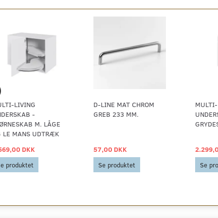
LTI-LIVING
D-LINE MAT CHROM
MULTI-
DERSKAB -
GREB 233 MM.
UNDER
ØRNESKAB M. LÅGE
GRYDE
 LE MANS UDTRÆK
569,00 DKK
57,00 DKK
2.299,
e produktet
Se produktet
Se pr