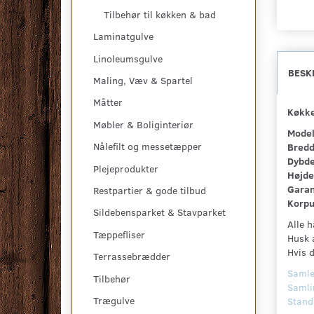
Tilbehør til køkken & bad
Laminatgulve
Linoleumsgulve
BESK
Maling, Væv & Spartel
Måtter
Køkke
Møbler & Boliginteriør
Model
Nålefilt og messetæpper
Bredd
Dybde
Plejeprodukter
Højde
Garan
Restpartier & gode tilbud
Korpu
Sildebensparket & Stavparket
Alle h
Tæppefliser
Husk a
Hvis d
Terrassebrædder
Samle
Tilbehør
Samlin
Trægulve
Stand