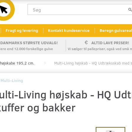
Fragt og levering
Kontakt kundeservice
Beregn gulvarea
DANMARKS STØRSTE UDVALG!
ALTID LAVE PRISER!
ere end 12.000 forskellige gulve
Vi sælger til pallepriser, også ved sm
højskabe 195,2 cm.
Multi-Living højskab - HQ Udtræksskab med s
Multi-Living
ulti-Living højskab - HQ U
kuffer og bakker