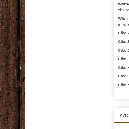
White
vitri
Wien 
mm. a
Cibo 
Cibo 
Cibo C
Cibo 
Cibo 
Cibo G
Cibo 
ALT