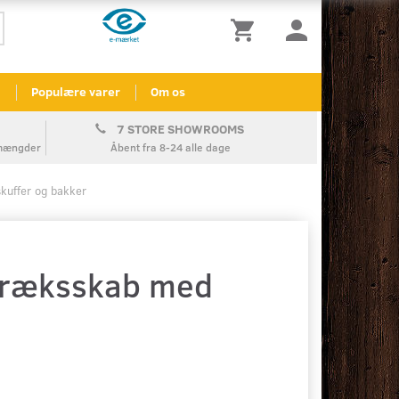
l
Populære varer
Om os
7 STORE SHOWROOMS
å mængder
Åbent fra 8-24 alle dage
kuffer og bakker
dtræksskab med