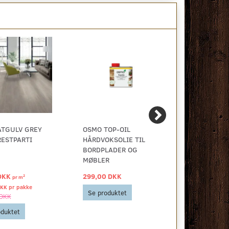
ATGULV GREY
OSMO TOP-OIL
VINYLGULV
RESTPARTI
HÅRDVOKSOLIE TIL
BORDPLADER OG
MØBLER
DKK
299,00 DKK
40,00 DKK
2
pr
m
DKK pr
pakke
Se produktet
Se produkt
 DKK
oduktet