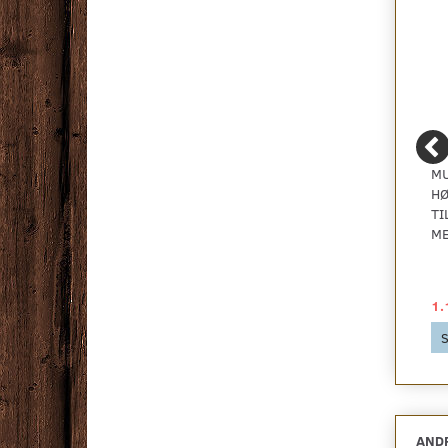
MULTI-LIVING
MULTI-LIVING
MU
HØJSKAB -
HØJSKAB -
HØ
INDBYGNINGSSKAB
INDBYGNINGSSKAB
TI
TIL KØL MED
TIL KØL MED HEL
ME
BLÆNDLÅGER
BLÆNDLÅGE
2.049,00 DKK
2.355,00 DKK
1.
Se produktet
Se produktet
S
ANDR