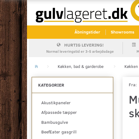
Åbningstider
Showrooms
HURTIG LEVERING!
Normal leveringstid er 3-5 arbejdsdage
M
Køkken, bad & garderobe
Køkken 
Fra:
KATEGORIER
M
Akustikpaneler
s
Afpassede tæpper
Bambusgulve
BeefEater gasgrill