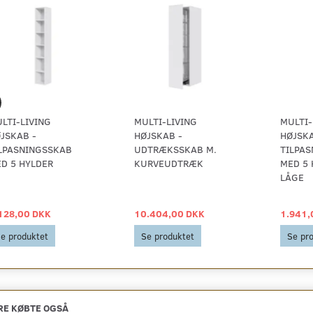
LTI-LIVING
MULTI-LIVING
MULTI-
JSKAB -
HØJSKAB -
HØJSKA
LPASNINGSSKAB
UDTRÆKSSKAB M.
TILPA
D 5 HYLDER
KURVEUDTRÆK
MED 5 
LÅGE
128,00 DKK
10.404,00 DKK
1.941,
e produktet
Se produktet
Se pr
E KØBTE OGSÅ