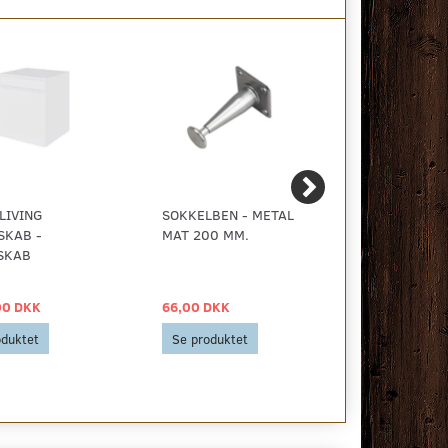
LIVING
SOKKELBEN - METAL
D-LINE MA
SKAB -
MAT 200 MM.
GREB 170 
SKAB
00 DKK
66,00 DKK
44,00 DKK
oduktet
Se produktet
Se produkt