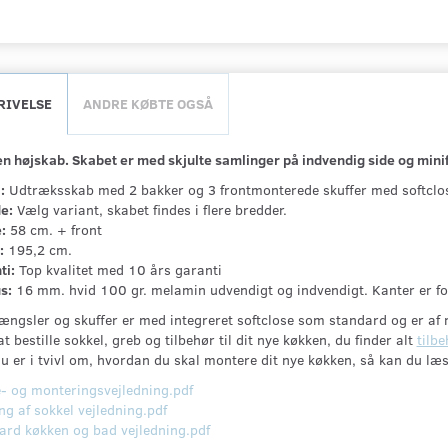
RIVELSE
ANDRE KØBTE OGSÅ
n højskab. Skabet er med skjulte samlinger på indvendig side og minif
:
Udtræksskab med 2 bakker og 3 frontmonterede skuffer med softclos
e:
Vælg variant, skabet findes i flere bredder.
:
58 cm. + front
:
195,2 cm.
ti:
Top kvalitet med 10 års garanti
s:
16 mm. hvid 100 gr. melamin udvendigt og indvendigt. Kanter er 
ængsler og skuffer er med integreret softclose som standard og er af m
t bestille sokkel, greb og tilbehør til dit nye køkken, du finder alt
tilbe
u er i tvivl om, hvordan du skal montere dit nye køkken, så kan du læs
- og monteringsvejledning.pdf
g af sokkel vejledning.pdf
ard køkken og bad vejledning.pdf