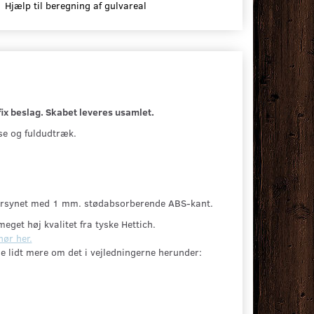
Hjælp til beregning af gulvareal
ix beslag. Skabet leveres usamlet.
e og fuldudtræk.
forsynet med 1 mm. stødabsorberende ABS-kant.
eget høj kvalitet fra tyske Hettich.
hør her.
e lidt mere om det i vejledningerne herunder: