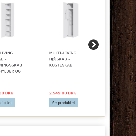
LIVING
MULTI-LIVING
MULTI-LIVI
B -
HØJSKAB -
HØJSKAB - 
SNINGSSKAB
KOSTESKAB
MED HYLDE
HYLDER OG
00 DKK
2.549,00 DKK
1.659,00 D
oduktet
Se produktet
Se produkt