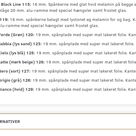
 Black Line 115:
16 mm. Spånkerne med glat hvid melamin på begge si
nelåge 20 mm. alu-ramme med special hængsler samt frostet glas.
119:
16 mm. spånkerne belagt med lystonet eg melamin for og bag. Ka
lu-ramme med special hængsler samt frostet glas.
Verde (Grøn) 120:
19 mm. spånplade med super mat lakeret folie. Ka
Sabbia (lys sand) 123:
19 mm. spånplade med super mat lakeret folie.
ielo (lys blå) 125:
19 mm. spånplade med super mat lakeret folie. Kan
Latte (mørk beige) 126:
19 mm. spånplade med super mat lakeret foli
Nero (sort) 127:
19 mm. spånplade med super mat lakeret folie. Kante
rigio (grå) 128:
19 mm. spånplade med super mat lakeret folie. Kant
Bianco (hvid) 129:
19 mm. spånplade med super mat lakeret folie. Kan
ERNATIVER