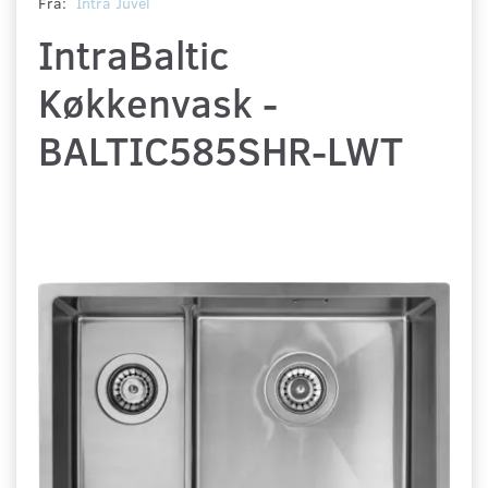
Fra:
Intra Juvél
IntraBaltic
Køkkenvask -
BALTIC585SHR-LWT