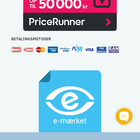
BETALINGSMETODER
Gulvlageret Aps - CVR: 32477267 - e-mail:
info@gulvlageret.dk