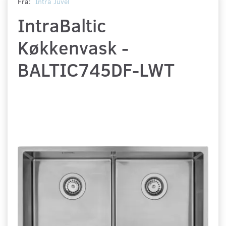
Fra:
Intra Juvél
IntraBaltic
Køkkenvask -
BALTIC745DF-LWT