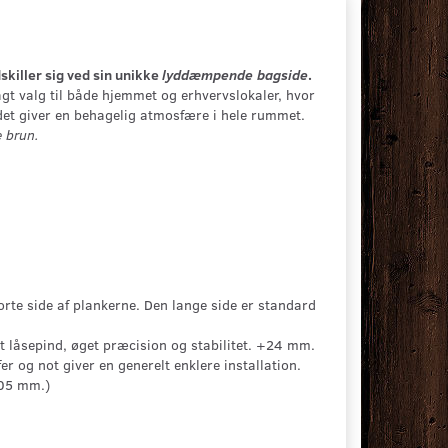
skiller sig ved sin unikke
lyddæmpende bagside
.
agt valg til både hjemmet og erhvervslokaler, hvor
 det giver en behagelig atmosfære i hele rummet.
e brun.
rte side af plankerne. Den lange side er standard
 låsepind, øget præcision og stabilitet. +24 mm.
fer og not giver en generelt enklere installation.
,05 mm.)