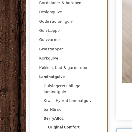
Bordplader & bordben
Designgulve
Gode råd om gulv
Gulvtæpper
Gulvvarme
Græstæpper
Korkgulve
Køkken, bad & garderobe
Laminatgulve
Gulvlagerets billige
laminatgulv
Kiwi - Hybrid laminatgulv
ter Hürne
BerryAlloc
Original Comfort