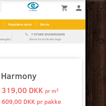
l
Populære varer
Om os
7 STORE SHOWROOMS
å mængder
Åbent fra 8-24 alle dage
- Harmony
319,00 DKK
2
pr
m
609,00 DKK pr
pakke