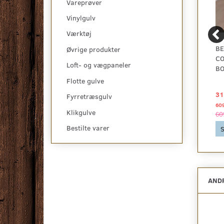
Vareprøver
Vinylgulv
Værktøj
BERRYALLOC ORIGINAL
BERRYALLOC ORIGINAL
BE
Øvrige produkter
- LIMESTONE GREY -
COMFORT - WHITE
CO
Loft- og vægpaneler
RESTSALG
OILED ASH, 3 STAV
BO
Flotte gulve
227,53 DKK
319,00 DKK
31
2
pr
m
Fyrretræsgulv
609,29 DKK pr
pakke
60
Se produktet
Klikgulve
609,29 DKK
60
Bestilte varer
Se produktet
S
ANDR