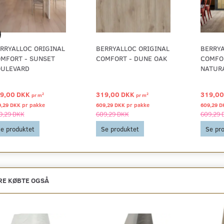
RRYALLOC ORIGINAL
BERRYALLOC ORIGINAL
BERRYA
MFORT - SUNSET
COMFORT - DUNE OAK
COMFO
ULEVARD
NATUR
9,00 DKK
319,00 DKK
319,0
2
2
pr
m
pr
m
9,29 DKK pr
pakke
609,29 DKK pr
pakke
609,29 D
9,29 DKK
609,29 DKK
609,29 
e produktet
Se produktet
Se pr
E KØBTE OGSÅ