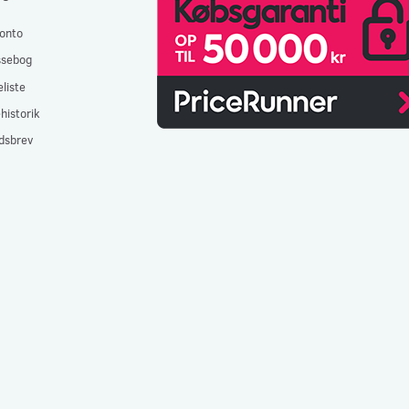
onto
ssebog
liste
historik
dsbrev