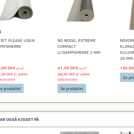
IET PLEASE UDEN
NO NOISE, EXTREME
NOVOPA
AMPSPÆRRE
COMPACT
KLIMA
U/DAMPSPÆRRE 2 MM.
GULVVA
20 MM.
,00 DKK
41,00 DKK
165,00
2
2
pr
m
pr
m
4,00 DKK pr
pakke
328,00 DKK pr
pakke
Se pr
4,00 DKK
328,00 DKK
e produktet
Se produktet
AR OGSÅ KIGGET PÅ