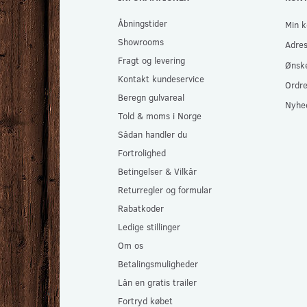
Åbningstider
Min k
Showrooms
Adre
Fragt og levering
Ønske
Kontakt kundeservice
Ordre
Beregn gulvareal
Nyhe
Told & moms i Norge
Sådan handler du
Fortrolighed
Betingelser & Vilkår
Returregler og formular
Rabatkoder
Ledige stillinger
Om os
Betalingsmuligheder
Lån en gratis trailer
Fortryd købet