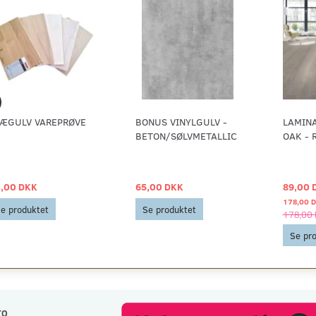
ÆGULV VAREPRØVE
BONUS VINYLGULV -
LAMIN
BETON/SØLVMETALLIC
OAK - 
,00 DKK
65,00 DKK
89,00 
178,00 
e produktet
Se produktet
178,00
Se pr
TO