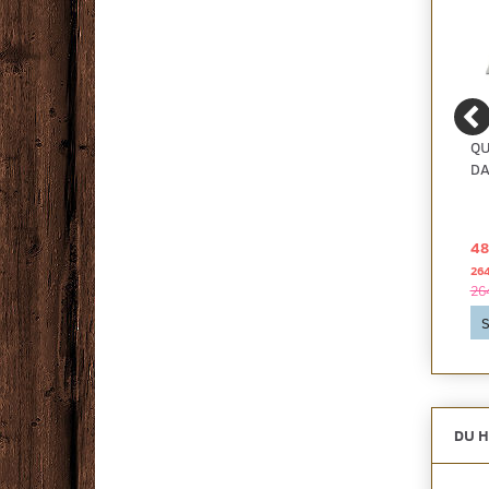
DILATATIONSPROFIL,
TIDSLEVERING DOT 1
QU
40 MM. MULTI FLAD
KL. 7-10
D
GLAT HØJ STOR
496,25 DKK
750,00 DKK
48
26
Se produktet
Se produktet
26
S
DU H