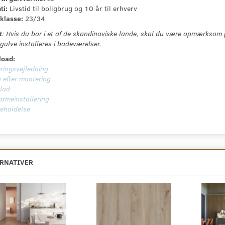
ti:
Livstid til boligbrug og 10 år til erhverv
klasse:
23/34
t
: Hvis du bor i et af de skandinaviske lande, skal du være opmærksom p
gulve installeres i badeværelser.
oad:
ringsvejledning
 efter montering
lad
armeinstallering
geholdelse
ERNATIVER