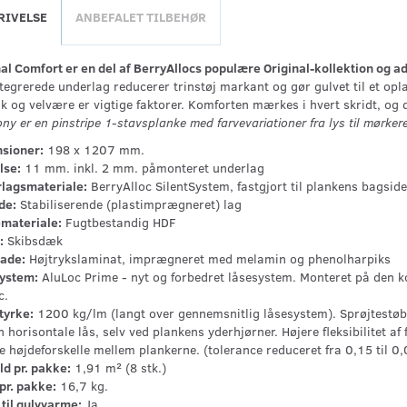
RIVELSE
ANBEFALET TILBEHØR
al Comfort er en del af BerryAllocs populære Original-kollektion og ad
tegrerede underlag reducerer trinstøj markant og gør gulvet til et opl
ik og velvære er vigtige faktorer. Komforten mærkes i hvert skridt, og
y er en pinstripe 1-stavsplanke med farvevariationer fra lys til mørker
sioner:
198 x 1207 mm.
lse:
11 mm. inkl. 2 mm. påmonteret underlag
lagsmateriale:
BerryAlloc SilentSystem, fastgjort til plankens bagside
de:
Stabiliserende (plastimprægneret) lag
materiale:
Fugtbestandig HDF
:
Skibsdæk
lade:
Højtrykslaminat, imprægneret med melamin og phenolharpiks
ystem:
AluLoc Prime - nyt og forbedret låsesystem. Monteret på den ko
c.
tyrke:
1200 kg/lm (langt over gennemsnitlig låsesystem). Sprøjtestøbt
 horisontale lås, selv ved plankens yderhjørner. Højere fleksibilitet af 
e højdeforskelle mellem plankerne. (tolerance reduceret fra 0,15 til 0
ld pr. pakke:
1,91 m² (8 stk.)
pr. pakke:
16,7 kg.
til gulvvarme:
Ja