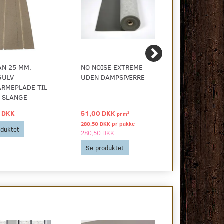
N 25 MM.
NO NOISE EXTREME
NOVOPAN K
GULV
UDEN DAMPSPÆRRE
VENDEPLADE
RMEPLADE TIL
 SLANGE
 DKK
51,00 DKK
159,00 DKK
2
pr
m
280,50 DKK pr
pakke
oduktet
Se produkt
280,50 DKK
Se produktet