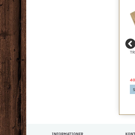
BONUS VINYLGULV -
ZORBA+ - BILLIGT
TR
LYS EG - KAMPAGNE
BOUCLE GULVTÆPPE -
RESTPARTI, FLERE
FARVER
65,00 DKK
49,00 DKK
40
Se produktet
Se produktet
S
INFORMATIONER
KON