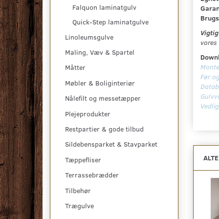
Falquon laminatgulv
Garan
Brugs
Quick-Step laminatgulve
Vigtig
Linoleumsgulve
vores 
Maling, Væv & Spartel
Downl
Monte
Måtter
Før og
Møbler & Boliginteriør
Datab
Gulvv
Nålefilt og messetæpper
Vedli
Plejeprodukter
Restpartier & gode tilbud
Sildebensparket & Stavparket
ALT
Tæppefliser
Terrassebrædder
Tilbehør
Trægulve