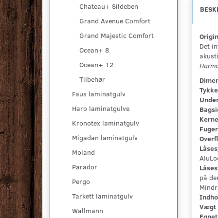
Chateau+ Sildeben
BESK
Grand Avenue Comfort
Grand Majestic Comfort
Origin
Det in
Ocean+ 8
akust
Ocean+ 12
Harmon
Tilbehør
Dimen
Tykke
Faus laminatgulv
Under
Haro laminatgulve
Bagsi
Kerne
Kronotex laminatgulv
Fuger
Migadan laminatgulv
Overf
Låses
Moland
AluLo
Parador
Låses
på den
Pergo
Mindr
Tarkett laminatgulv
Indho
Vægt 
Wallmann
Egnet 