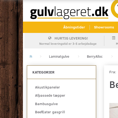
Åbningstider
Showrooms
HURTIG LEVERING!
Normal leveringstid er 3-5 arbejdsdage
M
Laminatgulve
BerryAlloc
Fra:
KATEGORIER
B
Akustikpaneler
Afpassede tæpper
Bambusgulve
BeefEater gasgrill