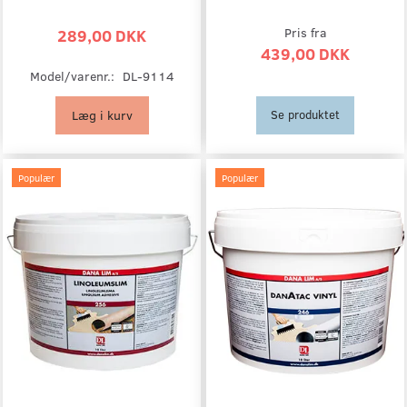
289,00 DKK
Pris fra
439,00 DKK
Model/varenr.:
DL-9114
Læg i kurv
Se produktet
Populær
Populær