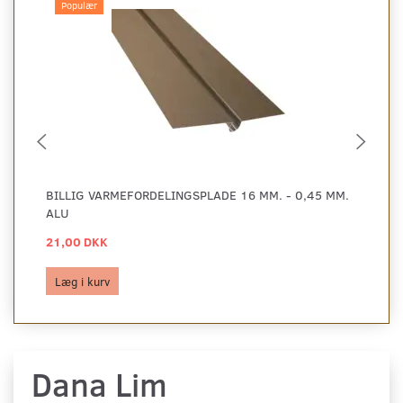
Populær
BILLIG VARMEFORDELINGSPLADE 16 MM. - 0,45 MM.
BI
ALU
AL
21,00 DKK
29
Læg i kurv
L
Dana Lim