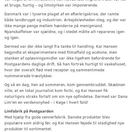
at bruge, hurtig - og limstyrken var imponerende.
Danmark var i tyverne plaget af en efterkrigskrise, der ramte
både landbruget og industrien. Arbejdsløsheden steg, og der var
ikke mange penge mellem hænderne på menigmand.
Nyanskaffelser var sjældne, og i stedet måtte alt repareres igen
og igen.
Dermed var der ikke langt fra tanke til handling. Kai Hansen
begyndte at eksperimentere med filmaffald og acetone, men
stanken af opløsningsmidler var ikke ligefrem befordrende for
Postgaardens daglige drift. Så han fortrak hurtigt til vaskehuset,
hvor der overalt flød med recepter og sammenlimede
nummererede træstykker.
Og så en dag, hen ad sommeren, kom gennembruddet. Skæbnen
ville, at en lokal journalist kom forbi, og Kai Hansen fik
naturligvis straks fortalt om sin nye opfindelse. Dermed var Dana
Lim'en en verdensnyhed - i Køge i hvert fald!
Limfabrik på Postgaarden
Med hjælp fra gode vennerfabrik. Danske produkter blev
populære som aldrig før, og Kai Hansen føjede til stadighed nye
produkter til sortimentet.