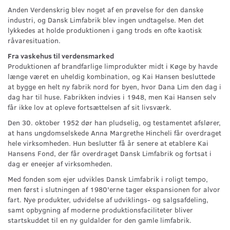
Anden Verdenskrig blev noget af en prøvelse for den danske
industri, og Dansk Limfabrik blev ingen undtagelse. Men det
lykkedes at holde produktionen i gang trods en ofte kaotisk
råvaresituation.
Fra vaskehus til verdensmarked
Produktionen af brandfarlige limprodukter midt i Køge by havde
længe været en uheldig kombination, og Kai Hansen besluttede
at bygge en helt ny fabrik nord for byen, hvor Dana Lim den dag i
dag har til huse. Fabrikken indvies i 1948, men Kai Hansen selv
får ikke lov at opleve fortsættelsen af sit livsværk.
Den 30. oktober 1952 dør han pludselig, og testamentet afslører,
at hans ungdomselskede Anna Margrethe Hincheli får overdraget
hele virksomheden. Hun beslutter få år senere at etablere Kai
Hansens Fond, der får overdraget Dansk Limfabrik og fortsat i
dag er eneejer af virksomheden.
Med fonden som ejer udvikles Dansk Limfabrik i roligt tempo,
men først i slutningen af 1980'erne tager ekspansionen for alvor
fart. Nye produkter, udvidelse af udviklings- og salgsafdeling,
samt opbygning af moderne produktionsfaciliteter bliver
startskuddet til en ny guldalder for den gamle limfabrik.