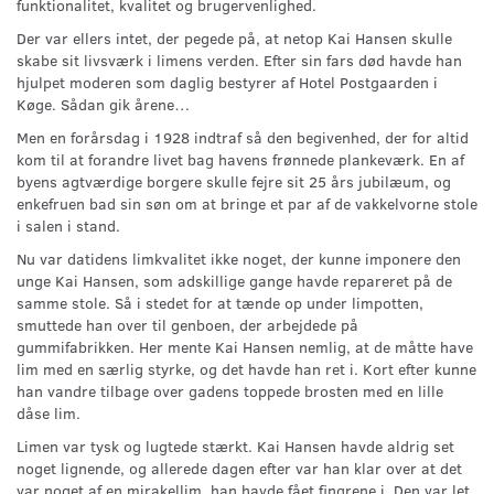
funktionalitet, kvalitet og brugervenlighed.
Der var ellers intet, der pegede på, at netop Kai Hansen skulle
skabe sit livsværk i limens verden. Efter sin fars død havde han
hjulpet moderen som daglig bestyrer af Hotel Postgaarden i
Køge. Sådan gik årene…
Men en forårsdag i 1928 indtraf så den begivenhed, der for altid
kom til at forandre livet bag havens frønnede plankeværk. En af
byens agtværdige borgere skulle fejre sit 25 års jubilæum, og
enkefruen bad sin søn om at bringe et par af de vakkelvorne stole
i salen i stand.
Nu var datidens limkvalitet ikke noget, der kunne imponere den
unge Kai Hansen, som adskillige gange havde repareret på de
samme stole. Så i stedet for at tænde op under limpotten,
smuttede han over til genboen, der arbejdede på
gummifabrikken. Her mente Kai Hansen nemlig, at de måtte have
lim med en særlig styrke, og det havde han ret i. Kort efter kunne
han vandre tilbage over gadens toppede brosten med en lille
dåse lim.
Limen var tysk og lugtede stærkt. Kai Hansen havde aldrig set
noget lignende, og allerede dagen efter var han klar over at det
var noget af en mirakellim, han havde fået fingrene i. Den var let