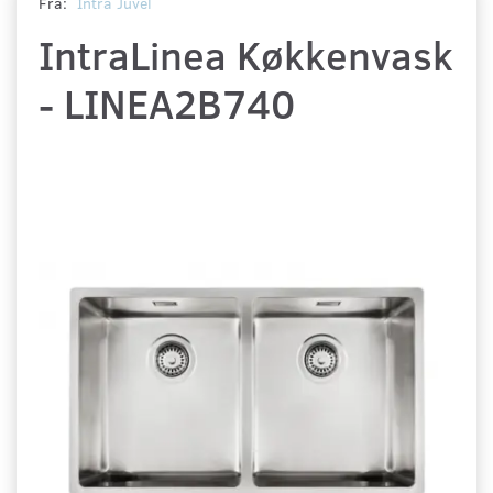
Fra:
Intra Juvél
IntraLinea Køkkenvask
- LINEA2B740